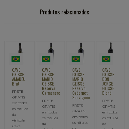
Produtos relacionados
CAVE
CAVE
CAVE
CAVE
GEISSE
GEISSE
GEISSE
GEISSE
AMADEU
MARIO
MARIO
DON
Brut
GEISSE
GEISSE
JORGE
Reserva
Reserva
GEISSE
FRETE
Carmenere
Cabernet
Blend
Sauvignon
GRATIS
FRETE
FRETE
em todos
FRETE
GRATIS
GRATIS
os rótulos
GRATIS
em todos
em todos
da
em todos
os rótulos
os rótulos
vinícola
os rótulos
da
da
Cave
da