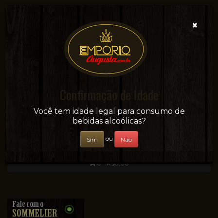
×
Confirmação de Idade
Sua conveniência e adega on-line!
Você tem idade legal para consumo de
bebidas alcoólicas?
ou
Sim
Não
0 - R$0,00