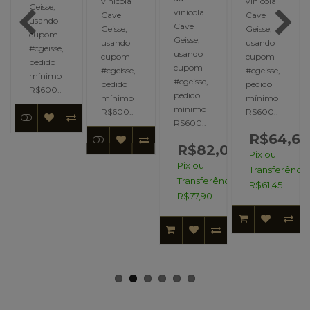
vinícola
vinícola
Geisse,
vinícola
Cave
Cave
usando
Cave
Geisse,
Geisse,
cupom
Geisse,
usando
usando
#cgeisse,
usando
cupom
cupom
pedido
cupom
#cgeisse,
#cgeisse,
mínimo
#cgeisse,
pedido
pedido
R$600..
pedido
mínimo
mínimo
mínimo
R$600..
R$600..
R$600..
R$64,68
R$82,00
Pix ou
Pix ou
Transferência
Transferência:
R$61,45
R$77,90