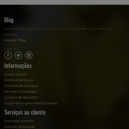
Blog
Acesse nosso blog e fique por dentro das novidades no mundo das
bebidas:
Acessar Blog
Siga-nos:
.
.
Informações
Quem Somos
Políticas de Envio
Políticas de Compra
Termos e Condições
Cupons de desconto
Orçamento para eventos sociais
Serviços ao cliente
Entre em contato
Solicitar devolução