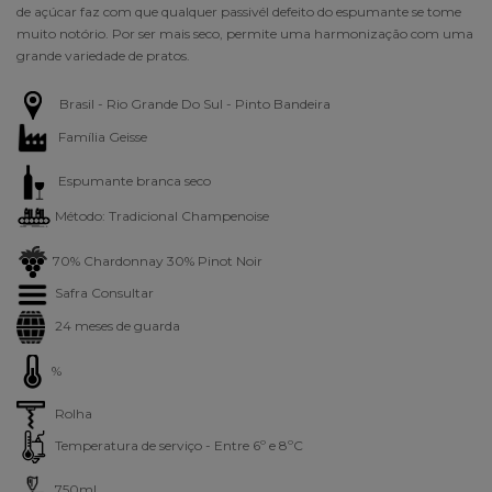
de açúcar faz com que qualquer passivél defeito do espumante se tome
muito notório. Por ser mais seco, permite uma harmonização com uma
grande variedade de pratos.
Brasil - Rio Grande Do Sul - Pinto Bandeira
Família Geisse
Espumante branca seco
Método: Tradicional Champenoise
70% Chardonnay 30% Pinot Noir
Safra Consultar
24 meses de guarda
%
Rolha
Temperatura de serviço - Entre 6º e 8ºC
750ml