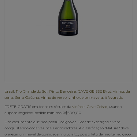
brasil
,
Rio Grande do Sul
,
Pinto Bandeira
,
CAVE GEISSE Brut
,
vinhos da
serra
,
Serra Gaúcha
,
vinho de verao
,
vinho de primavera
,
#fevgratis
FRETE GRATIS em todos os rótulos da
vinícola Cave Geisse
, usando
cupom #cgeisse, pedido mínimo R$600,00
Um espumante que não possui adição de Licor de expedição e vem
conquistando coda vez mais admiradores. A classificação "Nature" deve
oferecer um nével de qualidade muito alto, pois o fato de não ter adiçãoo