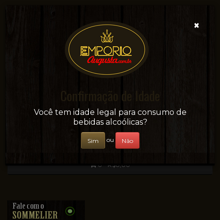
×
Confirmação de Idade
Sua conveniência e adega on-line!
Você tem idade legal para consumo de
bebidas alcoólicas?
ou
Sim
Não
0 - R$0,00