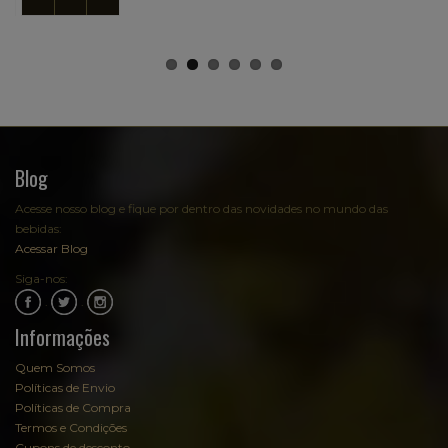
Blog
Acesse nosso blog e fique por dentro das novidades no mundo das
bebidas:
Acessar Blog
Siga-nos:
.
.
Informações
Quem Somos
Políticas de Envio
Políticas de Compra
Termos e Condições
Cupons de desconto