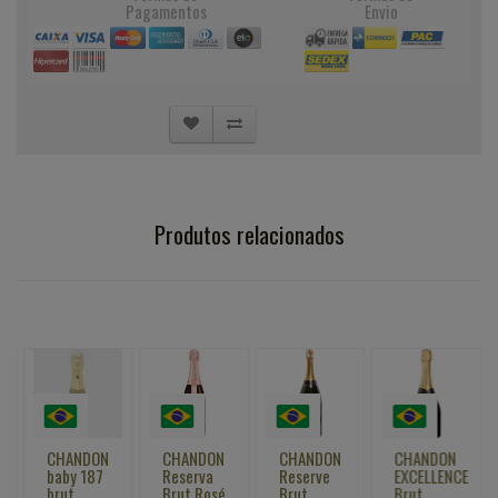
Pagamentos
Envio
Produtos relacionados
CHANDON
CHANDON
CHANDON
CHANDON
baby 187
Reserva
Reserve
EXCELLENCE
brut
Brut Rosé
Brut
Brut