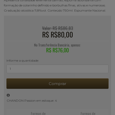
Apresenta tonalidade levemente salmão, espuma abundante com
formação de colarinho definido e borbulhas finas, ativas e numerosas.
Graduação alcoólica 11,8%vol. Conteúdo 750ml. Espumante Nacional.
Valor: R$ R$86,83
R$ R$80,00
Na Transferência Bancária, apenas:
R$ R$76,00
Informe a quantidade:
Comprar
CHANDON Passion em estoque: 4
Formas de
Formas de