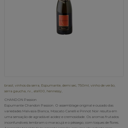
brasil
,
vinhos da serra
,
Espumante
,
demi sec
,
750ml
,
vinho de verão
,
serra gaucha
,
rv.
,
ate100
,
hennessy
,
CHANDON Passion
Espumante Chandon Passion. O assemblage original e ousado das
variedades Malvasia Bianca, Moscato Canelli e Pinnot Noir resulta em
uma sensação de agradável acidez e cremosidade. Os aromas frutados
inconfundíveis lembram o maracujá e o pêssego, com toques de flores.