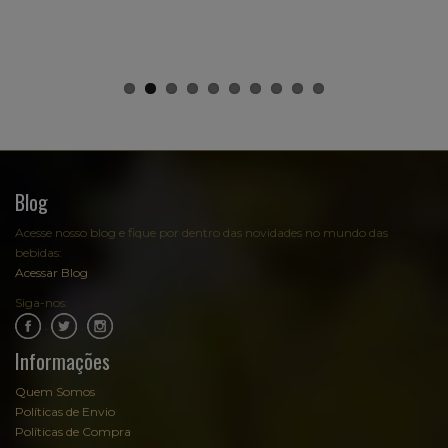
Blog
Acesse nosso blog e fique por dentro das novidades no mundo das
bebidas:
Acessar Blog
Siga-nos:
.
.
Informações
Quem Somos
Políticas de Envio
Políticas de Compra