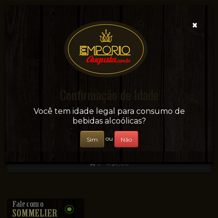
×
Confirmação de Idade
Sua conveniência e adega on-line!
Você tem idade legal para consumo de
bebidas alcoólicas?
ou
Sim
Não
0 - R$0,00