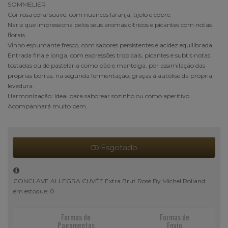
SOMMELIER
Cor rosa coral suave, com nuances laranja, tijolo e cobre.
Nariz que impressiona pelos seus aromas cítricos e picantes com notas
florais.
Vinho espumante fresco, com sabores persistentes e acidez equilibrada.
Entrada fina e longa, com expressões tropicais, picantes e subtis notas
tostadas ou de pastelaria como pão e manteiga, por assimilação das
próprias borras, na segunda fermentação, graças à autólise da própria
levedura.
Harmonização: Ideal para saborear sozinho ou como aperitivo.
Acompanhará muito bem.
Esgotado
CONCLAVE ALLEGRA CUVÉE Extra Brut Rosé By Michel Rolland
em estoque: 0
Formas de
Formas de
Pagamentos
Envio