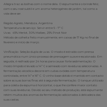
Allegra traz as bolhas com o nome dela. O espumante e o brinde feliz,
com o seu rosé subtil e um aroma heterogéneo de jardim, tal como a
vida deve ser.
Região Agrelo, Mendoza, Argentina
Temperatura de serviço Servir entre 5 - 7º C
Uvas: 45% Merlot, 30% Malbec, 25% Pinot Noir
Método de colheita Feito manualmente, em caixas de 17 Kg no final de
fevereiro e início de março.
Vinificação Seleção dupla de uvas. O mosto é extraído com prensa
pneumática num único processo de prensagem suave e escalonado. Em
seguida, é resfriado por 24 horas para causar forte sedimentação. O
mosto límpido é levado a 14º C e semeado com leveduras selecionadas. A
fermentação alcoólica decorre em cubas ovóides com temperatura
controlada, entre 14º e 16º C. O vinho base obtido é mantido em contacto
sobre as suas borras finas até à segunda fermentação. O tanque utilizado
para coleta da espuma é horizontal, o que lhe confere maior contato
com suas leveduras. Devido ao seu método de produção, este espumante
retém muitos dos aromas da fermentação adicionados à delicadeza das
suas castas.