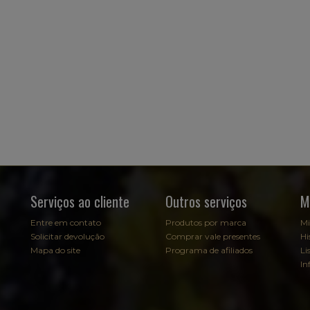
Serviços ao cliente
Outros serviços
M
Entre em contato
Produtos por marca
Mi
Solicitar devolução
Comprar vale presentes
Hi
Mapa do site
Programa de afiliados
Li
In