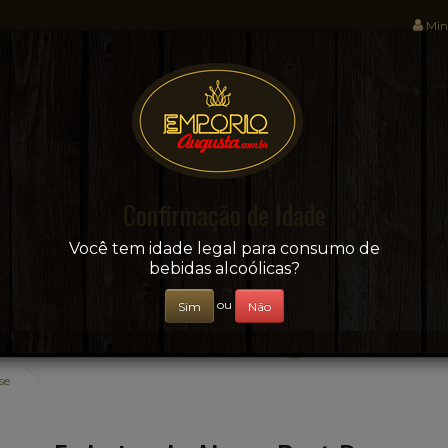
Min
Sua conveniência e adega on-line!
Confirmação de Idade
CERVEJAS
+ BEBIDAS
ÁGUAS E SUCOS
Você tem idade legal para consumo de
bebidas alcoólicas?
ou
Sim
Não
se