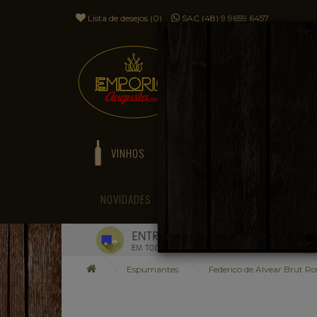
Lista de desejos (0)
SAC (48) 9 9659.6457
VINHOS
ESPUMANTES
NOVIDADES
BLOG
Espumantes
Federico de Alvear Brut Ro