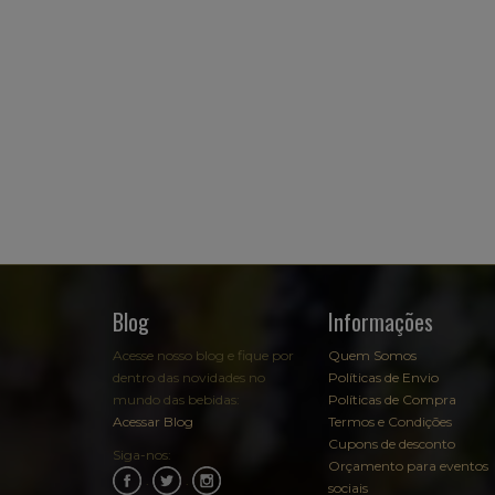
Blog
Informações
Acesse nosso blog e fique por
Quem Somos
dentro das novidades no
Políticas de Envio
mundo das bebidas:
Políticas de Compra
Acessar Blog
Termos e Condições
Cupons de desconto
Siga-nos:
Orçamento para eventos
.
.
sociais