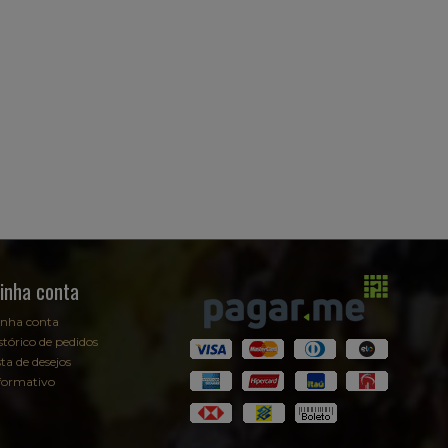
inha conta
nha conta
stórico de pedidos
sta de desejos
formativo