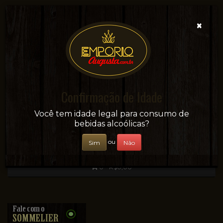
×
Confirmação de Idade
Sua conveniência e adega on-line!
Você tem idade legal para consumo de
bebidas alcoólicas?
ou
Sim
Não
0 - R$0,00