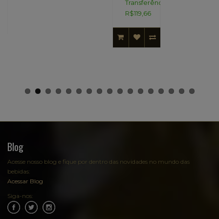
Transferência:
R$119,66
Blog
Acesse nosso blog e fique por dentro das novidades no mundo das
bebidas:
Acessar Blog
Siga-nos:
.
.