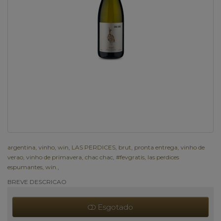
argentina
,
vinho
,
win
,
LAS PERDICES
,
brut
,
pronta entrega
,
vinho de
verao
,
vinho de primavera
,
chac chac
,
#fevgratis
,
las perdices
espumantes
,
win.
,
BREVE DESCRICAO
Esgotado