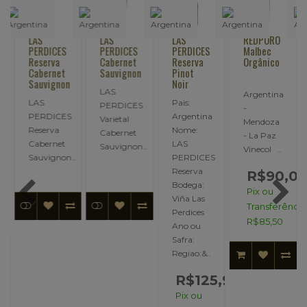
LAS
LAS
LAS
REDPURO
PERDICES
PERDICES
PERDICES
Malbec
Reserva
Cabernet
Reserva
Orgânico
Cabernet
Sauvignon
Pinot
Sauvignon
Noir
LAS
Argentina
LAS
Pais:
PERDICES
-
PERDICES
Argentina
Varietal
Mendoza
Reserva
Nome:
Cabernet
- La Paz
Cabernet
LAS
Sauvignon..
Vinecol ..
Sauvignon..
PERDICES
Reserva
R$90,0
Bodega:
Pix ou
Viña Las
Transferência
Perdices
R$85,50
Ano ou
Safra:
,00
Regiao:&..
00
R$125,96
ncia:
Pix ou