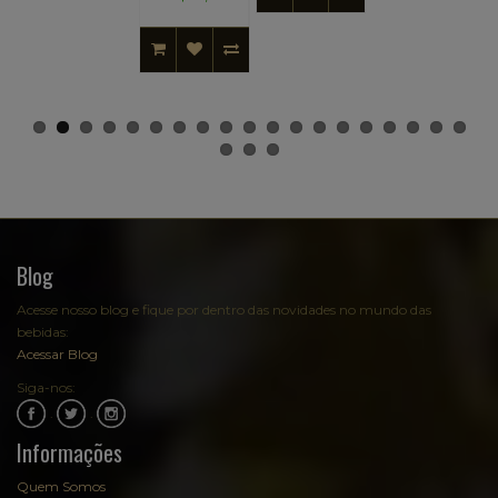
Blog
Acesse nosso blog e fique por dentro das novidades no mundo das
bebidas:
Acessar Blog
Siga-nos:
.
.
Informações
Quem Somos