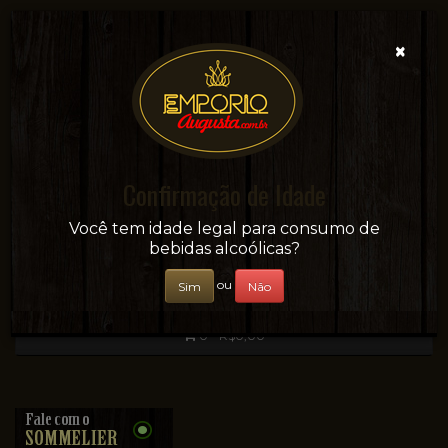
×
Confirmação de Idade
Sua conveniência e adega on-line!
Você tem idade legal para consumo de
bebidas alcoólicas?
ou
Sim
Não
0 - R$0,00