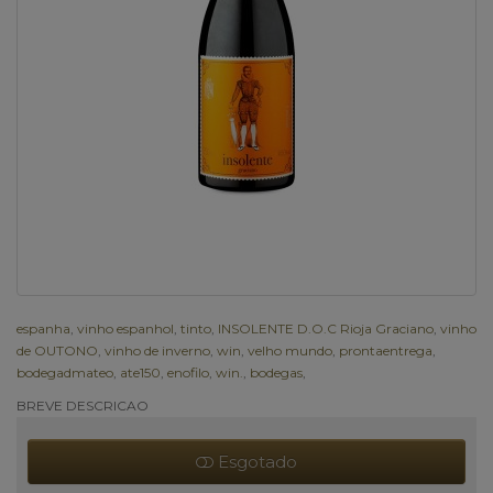
espanha
,
vinho espanhol
,
tinto
,
INSOLENTE D.O.C Rioja Graciano
,
vinho
de OUTONO
,
vinho de inverno
,
win
,
velho mundo
,
prontaentrega
,
bodegadmateo
,
ate150
,
enofilo
,
win.
,
bodegas
,
BREVE DESCRICAO
Esgotado