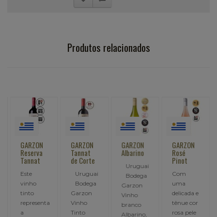
Produtos relacionados
GARZON
GARZON
GARZON
GARZON
Reserva
Tannat
Albarino
Rosé
Tannat
de Corte
Pinot
Uruguai
Este
Uruguai
Com
Bodega
vinho
Bodega
uma
Garzon
tinto
Garzon
delicada e
Vinho
representa
Vinho
tênue cor
branco
a
Tinto
rosa pele
Albarino,