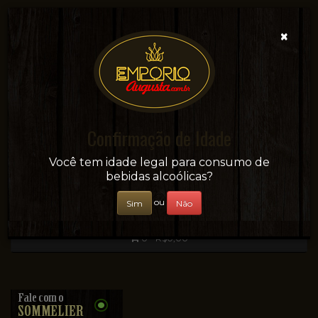
×
Confirmação de Idade
Sua conveniência e adega on-line!
Você tem idade legal para consumo de
bebidas alcoólicas?
ou
Sim
Não
0 - R$0,00