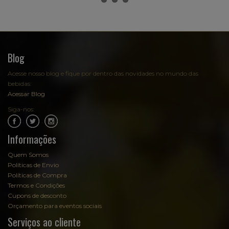
Blog
Acesse nosso blog e fique por dentro das novidades no mundo das
bebidas:
Acessar Blog
Siga-nos:
.
.
Informações
Quem Somos
Políticas de Envio
Políticas de Compra
Termos e Condições
Cupons de desconto
Orçamento para eventos sociais
Serviços ao cliente