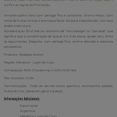
confira as regras da Promoção.
Amarelo-palha claro com perlage fino e constante. Aroma fresco, com
notas de frutas cítricas e leve toque floral. Na boca é equilibrado, com boa
acidez e estrutura.
Apresentação: Brut Nature, sinônimo de "zero dosage" ou "pas dosè", que
significa que a concentração de açúcar é a mais baixa, quase zero, entre
os espumantes. Elegante, com perlage fina, aroma delicado e saborosa
persistência.
Produtor: Bodegas Norton
Região: Mendoza - Lujan de Cuyo
Composição: 80% Chardonnay e 20% Pinot Noir
Teor Alcoólico: 14,5%
Harmonização: Pode ser servido como aperitivo, acompanha saladas,
frutos do mar, peixes em geral e queijos.
Informações Adicionais
Espumante
Tipo
Argentina
País
Mendoza-Luján de Cuyo
Região