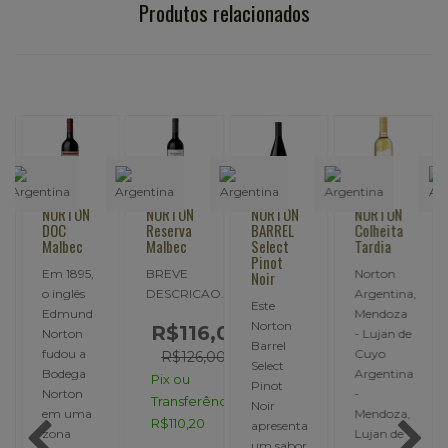
Produtos relacionados
NORTON
NORTON
NORTON
NORTON
DOC
Reserva
BARREL
Colheita
Malbec
Malbec
Select
Tardia
Pinot
Em 1895,
BREVE
Norton
Noir
o inglês
DESCRICAO..
Argentina,
Este
Edmund
Mendoza
e
Norton
R$116,00
Norton
- Lujan de
Barrel
fudou a
Cuyo
R$126,00
Select
Bodega
Argentina
Pix ou
Pinot
Norton
-
Transferência:
Noir
em uma
Mendoza,
R$110,20
apresenta
zona
Lujan de
um sabor