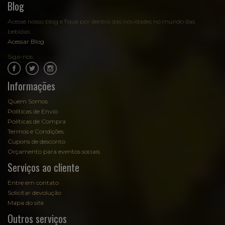
Blog
Acesse nosso blog e fique por dentro das novidades no mundo das
bebidas:
Acessar Blog
Siga-nos:
.
.
Informações
Quem Somos
Políticas de Envio
Políticas de Compra
Termos e Condições
Cupons de desconto
Orçamento para eventos sociais
Serviços ao cliente
Entre em contato
Solicitar devolução
Mapa do site
Outros serviços