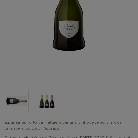
espumante
,
norton
,
in nature
,
argentina
,
vinho de verao
,
vinho de
primavera
,
portoa..
,
#fevgratis
Durante todo mês, este Rótulo está com FRETE GRÁTIS,
Clique aqui e