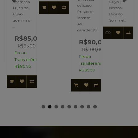
chamada
Cuyo |
delicado,
Lujan de
Norton
frutado e
Cuyo
Dica do
intenso.
que, mais
Sommel..
As
..
característi..
R$85,00
R$90,00
R$95,00
R$100,00
Pix ou
Pix ou
Transferência:
Transferência:
R$80,75
R$85,50