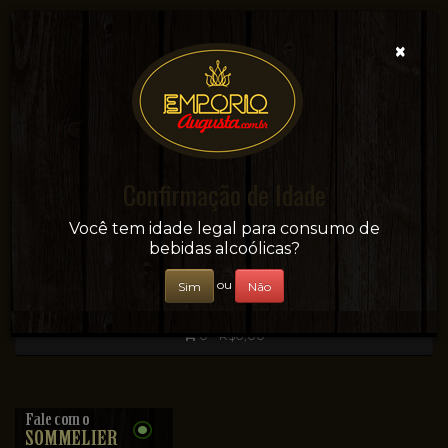
×
Confirmação de Idade
Sua conveniência e adega on-line!
Você tem idade legal para consumo de
bebidas alcoólicas?
ou
Sim
Não
0 - R$0,00