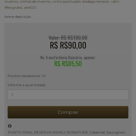
inverno
,
vinhos de inverno
,
vinho pontuado
,
bodega renacer
,
vdm
,
#fevgratis
,
ate100
breve descrição
Valor: R$ R$100,00
R$ R$90,00
Na Transferência Bancária, apenas:
R$ R$85,50
Pontos necessários: 10
Informe a quantidade:
Comprar
PUNTO FINAL RESERVA FAMILY SIGNATURE Cabernet Sauvignon