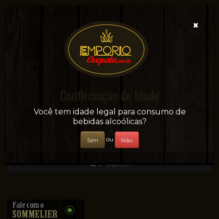
×
Confirmação de Idade
Sua conveniência e adega on-line!
Você tem idade legal para consumo de
bebidas alcoólicas?
ou
Sim
Não
0 - R$0,00