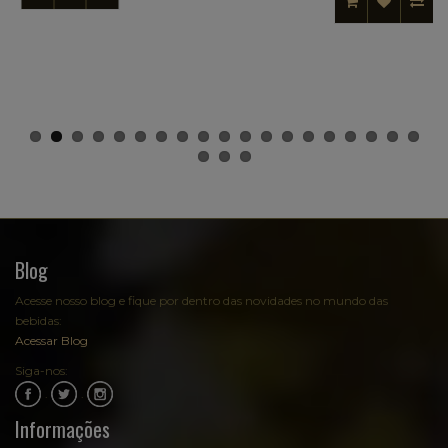
Blog
Acesse nosso blog e fique por dentro das novidades no mundo das
bebidas:
Acessar Blog
Siga-nos:
.
.
Informações