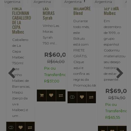
FINCA
LAS
MILAMORE
SEPTIMA
FLICHMAN
MORAS
Blend
Malbec
CABALLERO
Syrah
Durante
Em
ES
DE LA
Vinho Las
CEPA
todo mês,
dezembro
Malbec
Moras
este
de 1999, o
Syrah
Rótulo
grupo
icas:
Caballero
750 ml...
está com
espanhol
de La
FRETE
Codorníu
Cepa
R$60,00
GRÁTIS,
materializou
Malbec
R$64,00
Clique
seu desejo
750ml
aqui e
histórico
Pix ou
Este
confira as
de estar
Transferência:
vinho
regras da
presente..
Malbec de
R$57,00
Promoção.Idé..
Barrancas,
R$69,00
Maipú
R$74,90
(berço da
uva
Pix ou
Malbec) é
Transferência
um ..
R$65,55