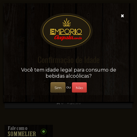
×
Confirmação de Idade
Sua conveniência e adega on-line!
Você tem idade legal para consumo de
bebidas alcoólicas?
ou
Sim
Não
0 - R$0,00