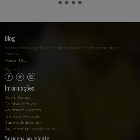
Blog
Acesse nosso blog e fique por dentro das novidades no mundo das
bebidas:
Acessar Blog
Siga-nos:
.
.
Informações
Quem Somos
Políticas de Envio
Políticas de Compra
Termos e Condições
Cupons de desconto
Orçamento para eventos sociais
Serviços ao cliente