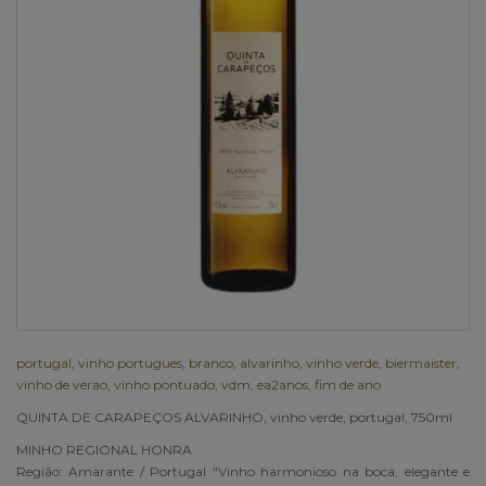
portugal
,
vinho portugues
,
branco
,
alvarinho
,
vinho verde
,
biermaister
,
vinho de verao
,
vinho pontuado
,
vdm
,
ea2anos
,
fim de ano
QUINTA DE CARAPEÇOS ALVARINHO, vinho verde, portugal, 750ml
MINHO REGIONAL HONRA
Região: Amarante / Portugal "Vinho harmonioso na boca, elegante e