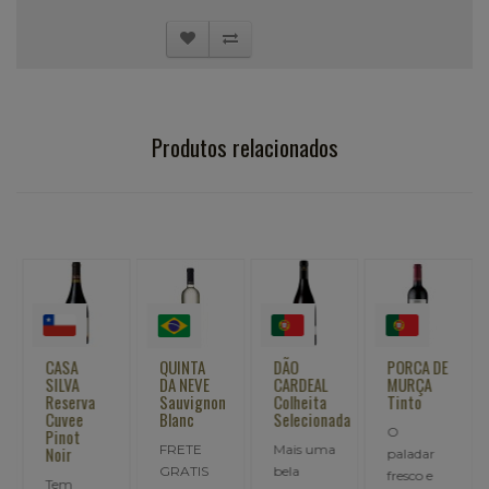
Produtos relacionados
CASA
QUINTA
DÃO
PORCA DE
SILVA
DA NEVE
CARDEAL
MURÇA
Reserva
Sauvignon
Colheita
Tinto
Cuvee
Blanc
Selecionada
O
Pinot
FRETE
Mais uma
Noir
paladar
GRATIS
bela
fresco e
Tem