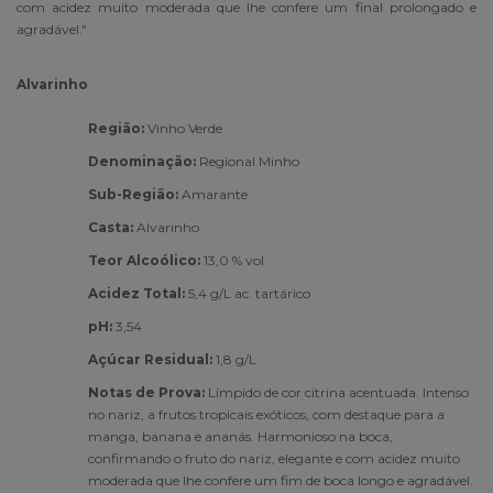
com acidez muito moderada que lhe confere um final prolongado e
agradável."
Alvarinho
Região:
Vinho Verde
Denominação:
Regional Minho
Sub-Região:
Amarante
Casta:
Alvarinho
Teor Alcoólico:
13,0 % vol
Acidez Total:
5,4 g/L ac. tartárico
pH:
3,54
Açúcar Residual:
1,8 g/L
Notas de Prova:
Límpido de cor citrina acentuada. Intenso
no nariz, a frutos tropicais exóticos, com destaque para a
manga, banana e ananás. Harmonioso na boca,
confirmando o fruto do nariz, elegante e com acidez muito
moderada que lhe confere um fim de boca longo e agradável.