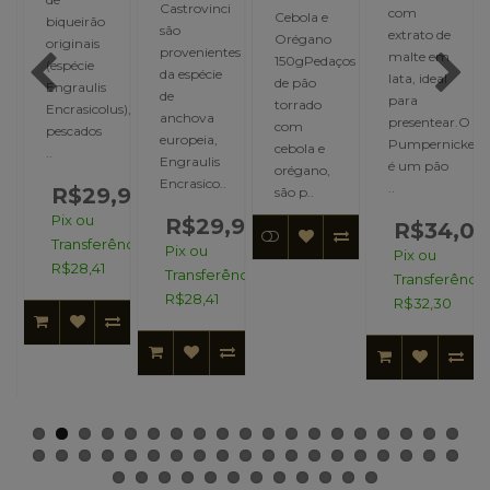
i
Castrovinci
com
Cebola e
biqueirão
são
extrato de
Orégano
originais
provenientes
malte em
150gPedaços
(espécie
da espécie
lata, ideal
de pão
Engraulis
de
para
torrado
Encrasicolus),
anchova
presentear.O
com
pescados
europeia,
Pumpernickel
cebola e
..
s),
Engraulis
é um pão
orégano,
Encrasico..
..
R$29,90
são p..
Pix ou
R$29,90
R$34,00
,90
Transferência:
Pix ou
Pix ou
R$28,41
Transferência:
Transferência
ncia:
R$28,41
R$32,30