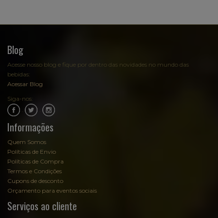
Blog
Acesse nosso blog e fique por dentro das novidades no mundo das
bebidas:
Acessar Blog
Siga-nos:
.
.
Informações
Quem Somos
Políticas de Envio
Políticas de Compra
Termos e Condições
Cupons de desconto
Orçamento para eventos sociais
Serviços ao cliente