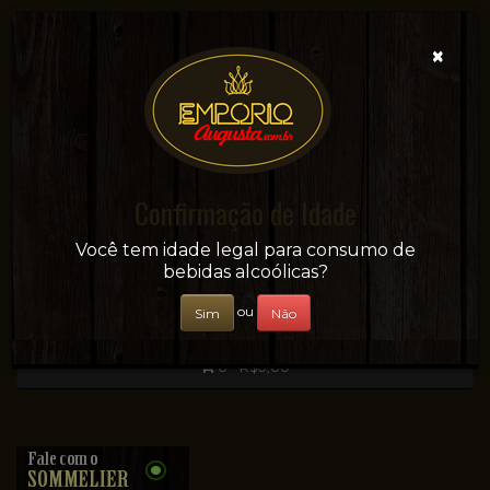
×
Confirmação de Idade
Sua conveniência e adega on-line!
Você tem idade legal para consumo de
bebidas alcoólicas?
ou
Sim
Não
0 - R$0,00