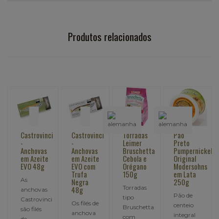
Produtos relacionados
i
Castrovinci
Castrovinci
Torradas
Pão
-
-
Leimer
Preto
Anchovas
Anchovas
Bruschetta
Pumpernickel
em Azeite
em Azeite
Cebola e
Original
EVO 48g
EVO com
Orégano
Modersohns
Trufa
150g
em Lata
As
Negra
250g
Torradas
48g
anchovas
Pão de
tipo
Castrovinci
Os filés de
centeio
Bruschetta
são filés
anchova
integral
com
de