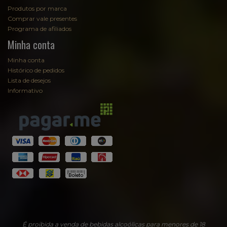
Produtos por marca
Comprar vale presentes
Programa de afiliados
Minha conta
Minha conta
Histórico de pedidos
Lista de desejos
Informativo
Fale com Sommelier
Sommelier
EmpórioAugusta
É proibida a venda de bebidas alcoólicas para menores de 18