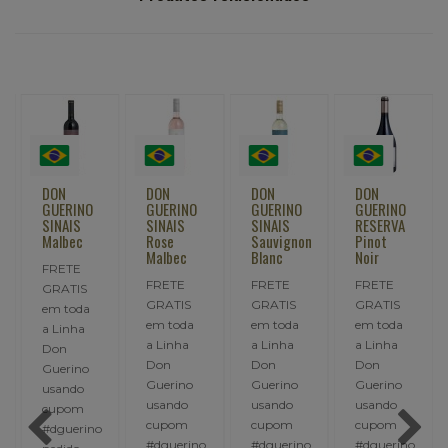
DON
DON
DON
DON
GUERINO
GUERINO
GUERINO
GUERINO
SINAIS
SINAIS
SINAIS
RESERVA
Malbec
Rose
Sauvignon
Pinot
Malbec
Blanc
Noir
FRETE
FRETE
FRETE
FRETE
GRATIS
GRATIS
GRATIS
GRATIS
em toda
em toda
em toda
em toda
a Linha
a Linha
a Linha
a Linha
Don
Don
Don
Don
Guerino
Guerino
Guerino
Guerino
usando
usando
usando
usando
cupom
cupom
cupom
cupom
#dguerino
#dguerino
#dguerino
#dguerino