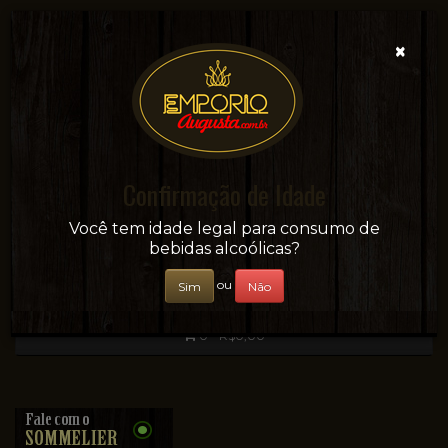
×
Confirmação de Idade
Sua conveniência e adega on-line!
Você tem idade legal para consumo de
bebidas alcoólicas?
ou
Sim
Não
0 - R$0,00