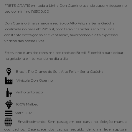
FRETE GRATIS em toda a Linha Don Guerino usando cupom #dguerino
pedido mínimo R$500,00
Don Guerino Sinais marca a região do Alto Feliz na Serra Gaúcha,
localizada no paralelo 29° Sul, com terroir caracterizado por uma
constante exposição solar e ventilação, favorecendo a alta expressão
varietal das nossas uvas.
Este vinho é um dos raros malbec rosés do Brasil. É perfeito para deixar
na geladeira e ir tomando no dia a dia.
Brasil . Rio Grande do Sul . Alto Feliz – Serra Gaúcha
Vinícola Don Guerino
Vinho tinto seco
100% Malbec
Safra: 2021
Envelhecimento: Sem passagem por carvalho. Seleção manual
dos cachos. Desengace dos cachos seguido de uma leve ruptura.