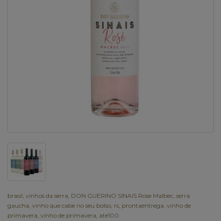
brasil
,
vinhos da serra
,
DON GUERINO SINAIS Rose Malbec
,
serra
gaucha
,
vinho que cabe no seu bolso
,
rs
,
prontaentrega
,
vinho de
primavera
,
vinho de primavera
,
ate100