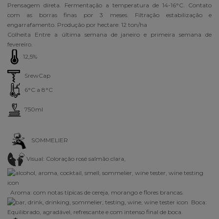
Prensagem direta. Fermentação a temperatura de 14-16°C. Contato
com as borras finas por 3 meses. Filtração estabilização e
engarrafamento. Produção por hectare: 12 ton/ha
Colheita Entre a última semana de janeiro e primeira semana de
fevereiro.
12,5%
SrewCap
6°C a 8°C
750ml
SOMMELIER
Visual:
Coloração rosé salmão clara,
Aroma:
com notas típicas de cereja, morango e flores brancas
.
Boca:
Equilibrado, agradável, refrescante e com intenso final de boca
.