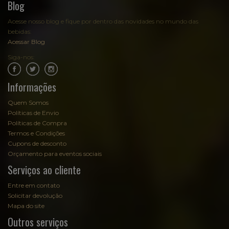
Blog
Acesse nosso blog e fique por dentro das novidades no mundo das
bebidas:
Acessar Blog
Siga-nos:
.
.
Informações
Quem Somos
Políticas de Envio
Políticas de Compra
Termos e Condições
Cupons de desconto
Orçamento para eventos sociais
Serviços ao cliente
Entre em contato
Solicitar devolução
Mapa do site
Outros serviços