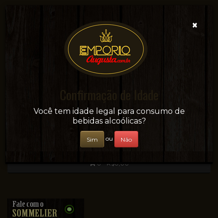
×
Confirmação de Idade
Sua conveniência e adega on-line!
Você tem idade legal para consumo de
bebidas alcoólicas?
ou
Sim
Não
0 - R$0,00