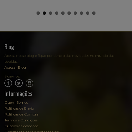
Blog
Acesse nosso blog e fique por dentro das novidades no mundo das
bebidas:
Acessar Blog
Siga-nos:
.
.
Informações
Quem Somos
Políticas de Envio
Políticas de Compra
Termos e Condições
Cupons de desconto
Orçamento para eventos sociais