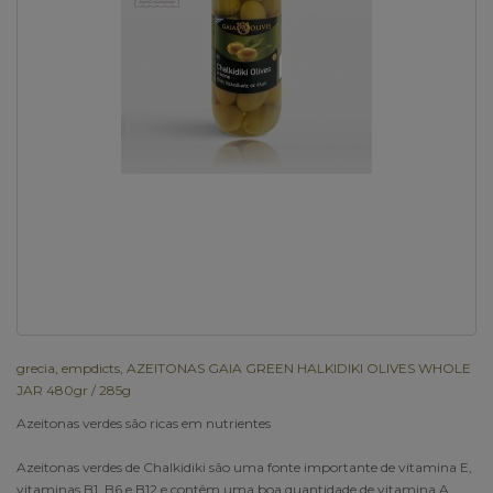
grecia
,
empdicts
,
AZEITONAS GAIA GREEN HALKIDIKI OLIVES WHOLE
JAR 480gr / 285g
Azeitonas verdes são ricas em nutrientes
Azeitonas verdes de Chalkidiki são uma fonte importante de vitamina E,
vitaminas B1, B6 e B12 e contêm uma boa quantidade de vitamina A,