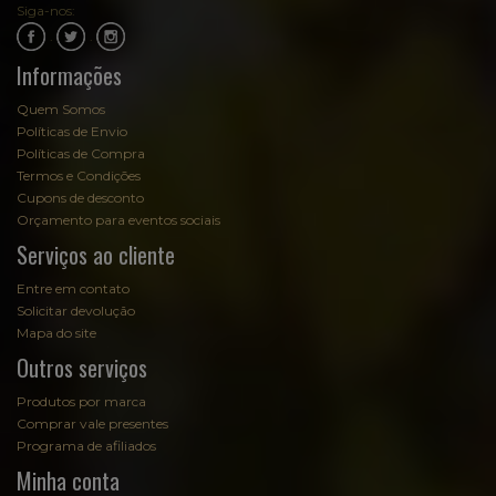
Siga-nos:
.
.
Informações
Quem Somos
Políticas de Envio
Políticas de Compra
Termos e Condições
Cupons de desconto
Orçamento para eventos sociais
Serviços ao cliente
Entre em contato
Solicitar devolução
Mapa do site
Outros serviços
Produtos por marca
Comprar vale presentes
Programa de afiliados
Minha conta