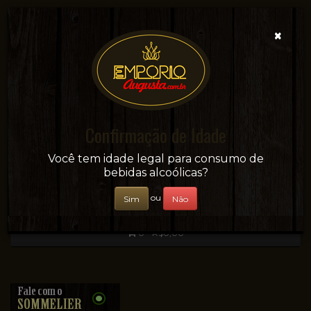
×
Confirmação de Idade
Sua conveniência e adega on-line!
Você tem idade legal para consumo de
bebidas alcoólicas?
ou
Sim
Não
0 - R$0,00