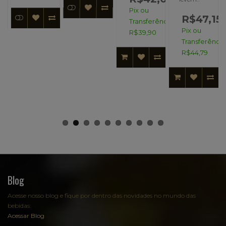
Pix ou
R$47,15
Transferência:
Pix ou
R$39,90
Transferência
R$44,79
Blog
Acesse nosso blog e fique por dentro das novidades no mundo das
bebidas:
Acessar Blog