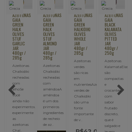
AZEITONAS
AZEITONAS
AZEITONAS
AZEITONAS
GAIA
GAIA
GAIA
GAIA
GREEN
GREEN
GREEN
BLACK
HALK
HALK
HALKIDIKI
KALAMATA
OLIVES
OLIVES
OLIVES
OLIVES
STUF
STUF
WHOLE
PITTED
GARLIC
ALMOND
JAR
JAR
JAR
JAR
480gr /
480gr /
480gr /
480gr /
285g
250g
285g
285g
Azeitonas
Azeitonas
Azeitonas
Azeitonas
verdes
KalamataElas
Chalkidiki
Chalkidiki
são ricas
são
recheadas
recheadas
em
compactas
com
com
nutrientesAzeitonas
e
alhoSe
amêndoaA
verdes de
crocantes
você
amêndoa
Chalkidiki
com
ainda não
é um dos
são uma
sabor
cia
experimentou,
primeiros
fonte
frutado
experimente
ingredientes
importante
discreto,
as
de recheio
de v..
que é
azeitonas
de az..
salgado e
R$42,00
Chal..
levem..