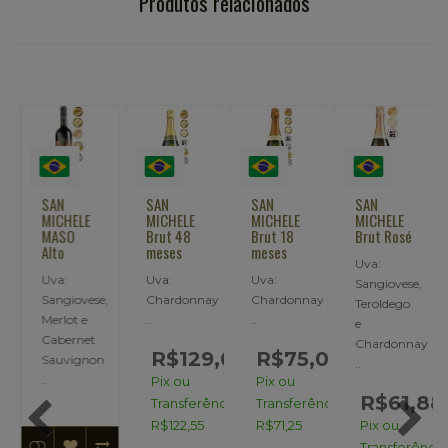
Produtos relacionados
SAN
SAN
SAN
SAN
MICHELE
MICHELE
MICHELE
MICHELE
MASO
Brut 48
Brut 18
Brut Rosé
Alto
meses
meses
Uva:
Uva:
Uva:
Uva:
Sangiovese,
Sangiovese,
Chardonnay
Chardonnay
Teroldego
Merlot e
..
..
e
Cabernet
Chardonnay
R$129,00
R$75,00
Sauvignon
..
..
Pix ou
Pix ou
R$61,88
Transferência:
Transferência:
R$122,55
R$71,25
Pix ou
Transferência