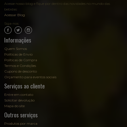
Acesse nosso blog e fique por dentro das novidades no mundo das
bebidas:
Acessar Blog
Siga-nos:
.
.
Informações
Quem Somos
Políticas de Envio
Políticas de Compra
Termos e Condições
Cupons de desconto
Orçamento para eventos sociais
Serviços ao cliente
Entre em contato
Solicitar devolução
Mapa do site
Outros serviços
Produtos por marca