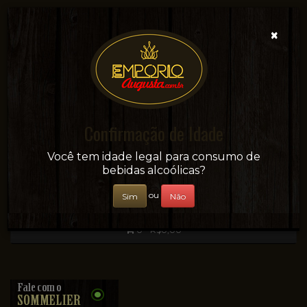
×
Confirmação de Idade
Sua conveniência e adega on-line!
Você tem idade legal para consumo de
bebidas alcoólicas?
ou
Sim
Não
0 - R$0,00