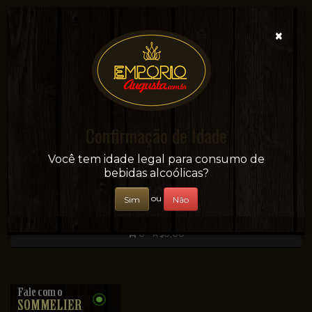
×
Confirmação de Idade
Sua conveniência e adega on-line!
Você tem idade legal para consumo de
bebidas alcoólicas?
ou
Sim
Não
0 - R$0,00