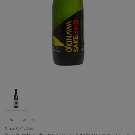
china
,
saque
,
sake
Saquê OKINAWA
O saquê, bebida originalmente japonesa, é um fermentado do arroz que