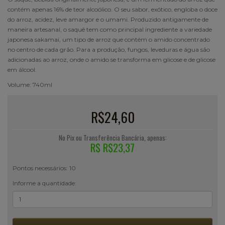
contém apenas 16% de teor alcoólico. O seu sabor, exótico, engloba o doce
do arroz, acidez, leve amargor e o umami. Produzido antigamente de
maneira artesanal, o saquê tem como principal ingrediente a variedade
japonesa sakamai, um tipo de arroz que contém o amido concentrado
no centro de cada grão. Para a produção, fungos, leveduras e água são
adicionadas ao arroz, onde o amido se transforma em glicose e de glicose
em álcool.
Volume: 740ml
R$24,60
No Pix ou Transferência Bancária, apenas:
R$ R$23,37
Pontos necessários: 10
Informe a quantidade: