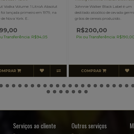
Johnnie Walker Black Label é um
Saquê OKINAWA O saquê, 
destilado alcoólico de cevada germinada e
originalmente japonesa, é
grãos de cereais produzido..
fermentado do arroz que 
16..
R$200,00
Pix ou Transferência: R$190,00
COMPRAR
ESGOTADO
Serviços ao cliente
Outros serviços
M