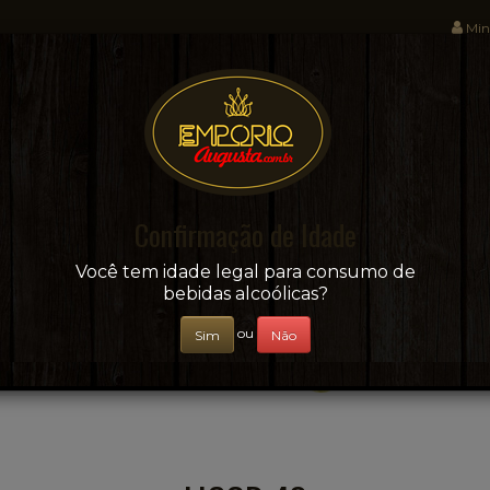
Min
Sua conveniência e adega on-line!
Confirmação de Idade
CERVEJAS
+ BEBIDAS
ÁGUAS E SUCOS
Você tem idade legal para consumo de
bebidas alcoólicas?
ou
Sim
Não