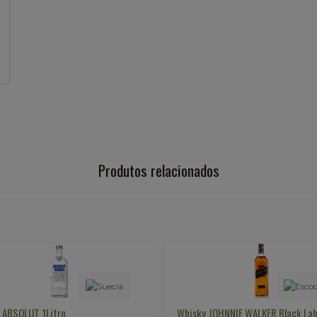
Produtos relacionados
Whisky JOHNNIE WALKER Black Label
Saquê OKINAWA