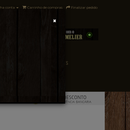
ha conta
Carrinho de compras
Finalizar pedido
×
0 - R$0,00
CONVENIÊNCIA
PAÍSES