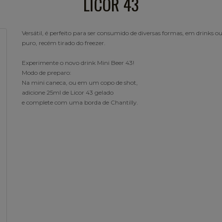
LICOR 43
Versátil, é perfeito para ser consumido de diversas formas, em drinks
puro, recém tirado do freezer.
Experimente o novo drink Mini Beer 43!
Modo de preparo:
Na mini caneca, ou em um copo de shot,
adicione 25ml de Licor 43 gelado
e complete com uma borda de Chantilly.