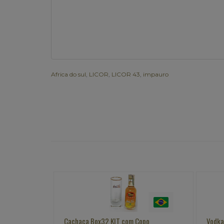
Africa do sul
,
LICOR
,
LICOR 43
,
impauro
 com Copo
Vodka ABSOLUT 1Litro