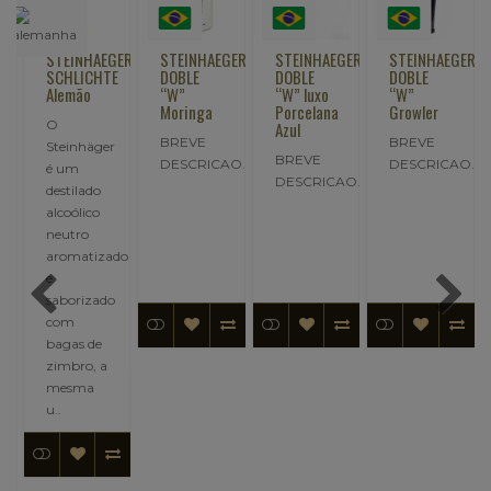
GER
STEINHAEGER
STEINHAEGER
STEINHAEGER
STEINHAEGER
SCHLICHTE
DOBLE
DOBLE
DOBLE
Alemão
“W”
“W” luxo
“W”
Moringa
Porcelana
Growler
O
Azul
r
BREVE
BREVE
Steinhäger
BREVE
DESCRICAO..
DESCRICAO..
é um
DESCRICAO..
destilado
alcoólico
neutro
aromatizado
e
saborizado
com
bagas de
zimbro, a
mesma
.
u..
,90
ncia: