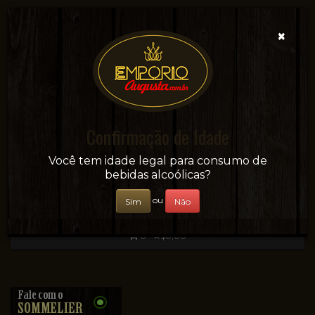
×
Confirmação de Idade
Sua conveniência e adega on-line!
Você tem idade legal para consumo de
bebidas alcoólicas?
ou
Sim
Não
0 - R$0,00