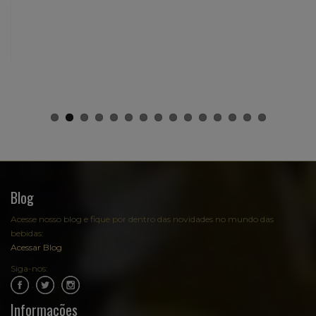
Blog
Acesse nosso blog e fique por dentro das novidades no mundo das
bebidas:
Acessar Blog
Siga-nos:
.
.
Informações