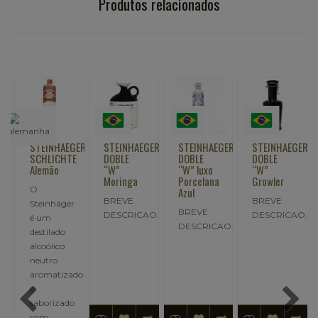
Produtos relacionados
GER
STEINHAEGER
STEINHAEGER
STEINHAEGER
STEINHAEGER
SCHLICHTE
DOBLE
DOBLE
DOBLE
Alemão
“W”
“W” luxo
“W”
Moringa
Porcelana
Growler
O
Azul
r
BREVE
BREVE
Steinhäger
BREVE
DESCRICAO..
DESCRICAO..
é um
DESCRICAO..
destilado
alcoólico
neutro
aromatizado
e
saborizado
com