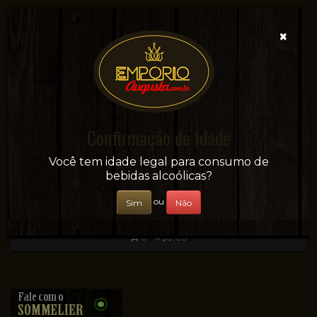
×
Confirmação de Idade
Sua conveniência e adega on-line!
Você tem idade legal para consumo de
bebidas alcoólicas?
ou
Sim
Não
0 - R$0,00