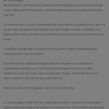
de Steinhagen.
Na produção, as frutas de juniperus são esmagadas junto com grãos de
trigo. Depois de fermentada, a pasta é destilada em alambiques do tipo
pot still.
De acordo com a Lei do Monopólio da Aguardente, da Alemanha, que é a
lei que dita as regras da produção do Steinhäger no país, a bebida não
pode sofrer adição de nenhum produto químico na mistura de zimbro e
trigo.
A bebida é desde 1989 uma denominação de origem protegida pela
legislação da União Europeia.
Na Alemanha, a bebida é degustada em temperatura ambiente,
suavemente gelado, ou à temperatura de freezer, como a vodka.
Podendo ainda ser misturada ao popular chope, realçando seu sabor
(esta mistura é conhecida por submarino).
Ideal para servir bem gelado, puro ou na caipirinha.
O Steinhaeger Doble W é um destilado alcoólico neutro aromatizado e
saborizado com bagas de zimbro e outras ervas. Foi primeiro produzido