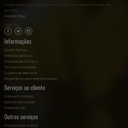
Acesse nosso blog e fique por dentro das novidades no mundo das
bebidas:
Acessar Blog
Siga-nos:
.
.
Informações
Quem Somos
Políticas de Envio
Políticas de Compra
Termos e Condições
Cupons de desconto
Orçamento para eventos sociais
Serviços ao cliente
Entre em contato
Solicitar devolução
Mapa do site
Outros serviços
Produtos por marca