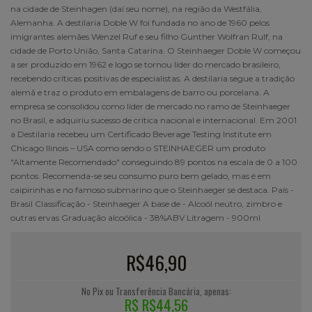
na cidade de Steinhagen (daí seu nome), na região da Westfália,
Alemanha. A destilaria Doble W foi fundada no ano de 1960 pelos
imigrantes alemães Wenzel Ruf e seu filho Gunther Wolfran Rulf, na
cidade de Porto União, Santa Catarina. O Steinhaeger Doble W começou
a ser produzido em 1962 e logo se tornou líder do mercado brasileiro,
recebendo críticas positivas de especialistas. A destilaria segue a tradição
alemã e traz o produto em embalagens de barro ou porcelana. A
empresa se consolidou como líder de mercado no ramo de Steinhaeger
no Brasil, e adquiriu sucesso de crítica nacional e internacional. Em 2001
a Destilaria recebeu um Certificado Beverage Testing Institute em
Chicago Ilinois – USA como sendo o STEINHAEGER um produto
"Altamente Recomendado" conseguindo 89 pontos na escala de 0 a 100
pontos. Recomenda-se seu consumo puro bem gelado, mas é em
caipirinhas e no famoso submarino que o Steinhaeger se destaca. País -
Brasil Classificação - Steinhaeger A base de - Alcoól neutro, zimbro e
outras ervas Graduação alcoólica - 38%ABV Litragem - 900ml
R$46,90
No Pix ou Transferência Bancária, apenas:
R$ R$44,56