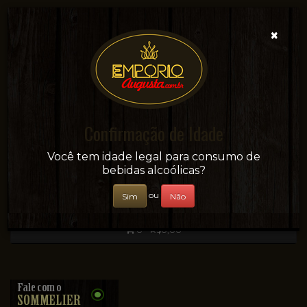
×
Confirmação de Idade
Sua conveniência e adega on-line!
Você tem idade legal para consumo de
bebidas alcoólicas?
ou
Sim
Não
0 - R$0,00