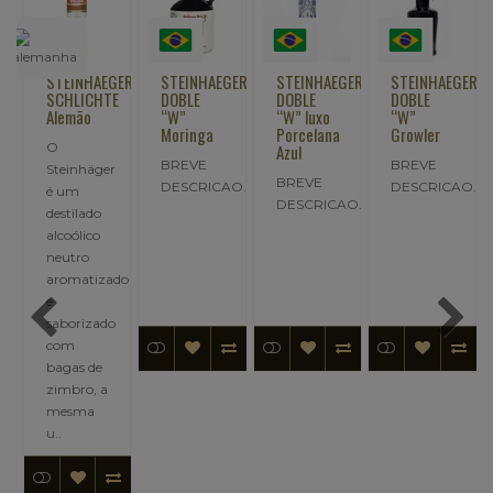
GER
STEINHAEGER
STEINHAEGER
STEINHAEGER
STEINHAEGER
SCHLICHTE
DOBLE
DOBLE
DOBLE
Alemão
“W”
“W” luxo
“W”
Moringa
Porcelana
Growler
O
Azul
r
BREVE
BREVE
Steinhäger
BREVE
DESCRICAO..
DESCRICAO..
é um
DESCRICAO..
destilado
alcoólico
neutro
aromatizado
e
saborizado
com
bagas de
zimbro, a
mesma
.
u..
,90