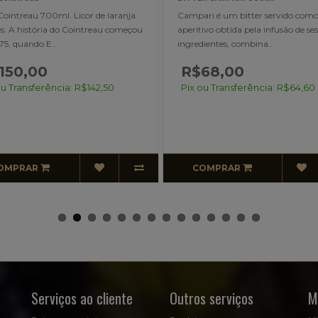
(LIMITED EDITION)
mpari é um bitter servido como
Licor Cointreau 700ml. Licor d
eritivo obtida pela infusão de sessenta
francês. A história do Cointr
gredientes, combina..
em 1875, quando E..
R$68,00
ix ou Transferência: R$64,60
COMPRAR
ESGOTADO
Serviços ao cliente
Outros serviços
M