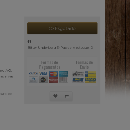
Esgotado
Bitter Underberg 3-Pack em estoque: 0
Formas de
Formas de
Pagamentos
Envio
erg AG,
das ervas
tural de