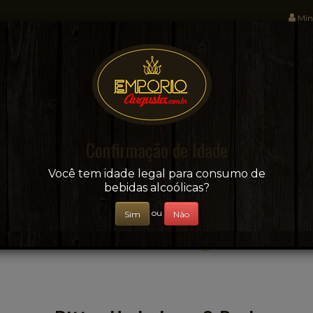
Min
Sua conveniência e adega on-line!
Confirmação de Idade
CERVEJAS
+ BEBIDAS
ÁGUAS E SUCOS
Você tem idade legal para consumo de
bebidas alcoólicas?
ou
Sim
Não