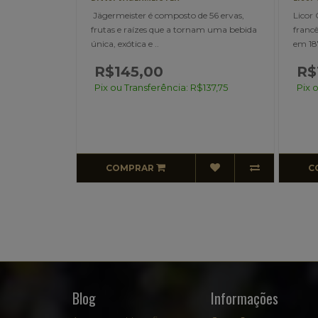
o de 56 ervas,
Licor Cointreau 700ml. Licor de laranja
Ca
tornam uma bebida
francês. A história do Cointreau começou
ap
em 1875, quando E..
in
R$150,00
: R$137,75
Pix ou Transferência: R$142,50
P
COMPRAR
Blog
Informações