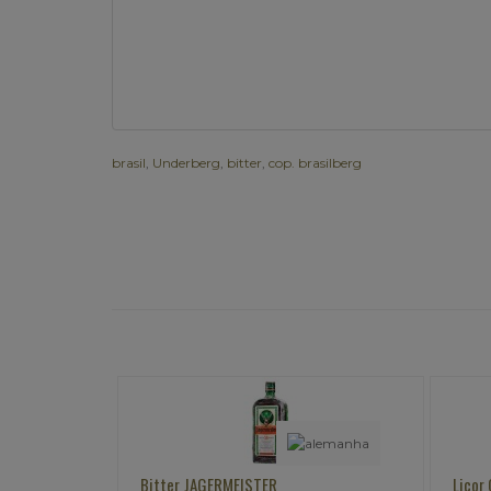
brasil
,
Underberg
,
bitter
,
cop. brasilberg
Licor Cointreau
B