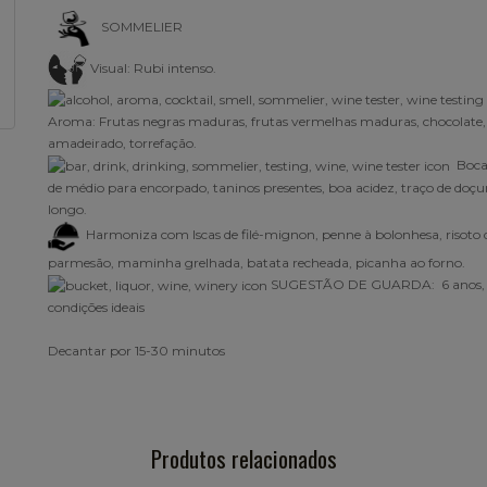
SOMMELIER
Visual:
Rubi intenso
.
Aroma: Frutas negras maduras, frutas vermelhas maduras, chocolate,
amadeirado, torrefação
.
Boca
de médio para encorpado, taninos presentes, boa acidez, traço de doçur
longo
.
Harmoniza com Iscas de filé-mignon, penne à bolonhesa, risoto 
parmesão, maminha grelhada, batata recheada, picanha ao forno.
SUGESTÃO DE GUARDA: 6 anos,
condições ideais
Decantar por 15-30 minutos
Produtos relacionados