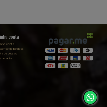
inha conta
nha conta
stórico de pedidos
sta de desejos
formativo