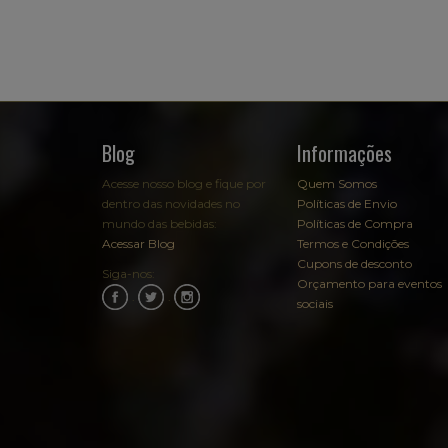
Blog
Informações
Acesse nosso blog e fique por
Quem Somos
dentro das novidades no
Políticas de Envio
mundo das bebidas:
Políticas de Compra
Acessar Blog
Termos e Condições
Cupons de desconto
Siga-nos:
Orçamento para eventos
.
.
sociais