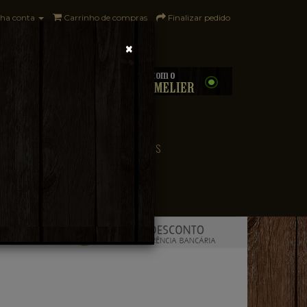
ha conta
Carrinho de compras
Finalizar pedido
×
0 - R$0,00
CONVENIÊNCIA
PAÍSES