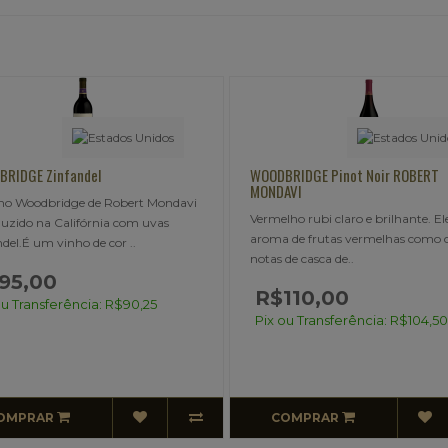
ODBRIDGE Pinot Noir ROBERT
REDWOOD CREEK Merlot
ONDAVI
Merlot com aromas de cereja, 
rmelho rubi claro e brilhante. Elegante
cereja negra, sobre notas de c
oma de frutas vermelhas como cereja,
baunilha. Em boca é ..
tas de casca de..
R$110,00
ix ou Transferência: R$104,50
COMPRAR
ESGOTADO