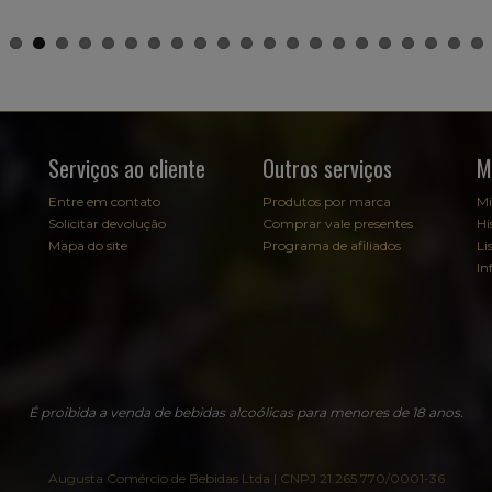
Serviços ao cliente
Outros serviços
M
Entre em contato
Produtos por marca
Mi
Solicitar devolução
Comprar vale presentes
Hi
Mapa do site
Programa de afiliados
Li
In
É proibida a venda de bebidas alcoólicas para menores de 18 anos.
Augusta Comércio de Bebidas Ltda | CNPJ 21.265.770/0001-36