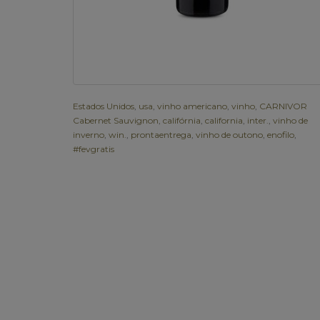
Estados Unidos
,
usa
,
vinho americano
,
vinho
,
CARNIVOR
Cabernet Sauvignon
,
califórnia
,
california
,
inter.
,
vinho de
inverno
,
win.
,
prontaentrega
,
vinho de outono
,
enofilo
,
#fevgratis