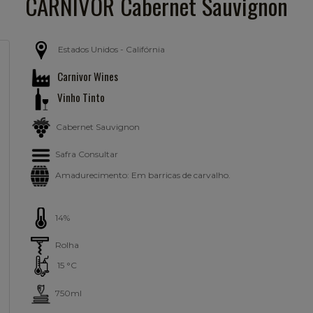
CARNIVOR Cabernet Sauvignon
Estados Unidos - Califórnia
Carnivor Wines
Vinho Tinto
Cabernet Sauvignon
Safra Consultar
Amadurecimento:
Em barricas de carvalho.
14%
Rolha
15 °C
750ml