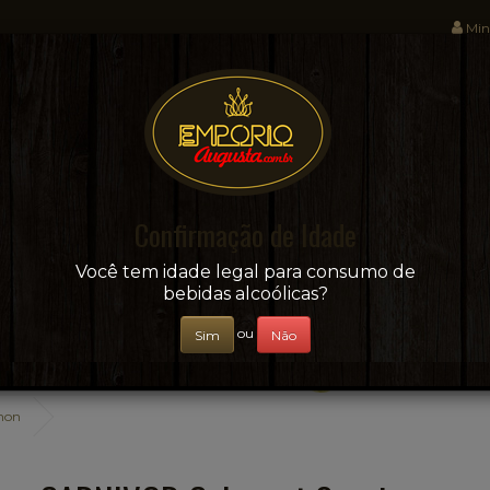
Min
Sua conveniência e adega on-line!
Confirmação de Idade
CERVEJAS
+ BEBIDAS
ÁGUAS E SUCOS
Você tem idade legal para consumo de
bebidas alcoólicas?
ou
Sim
Não
non