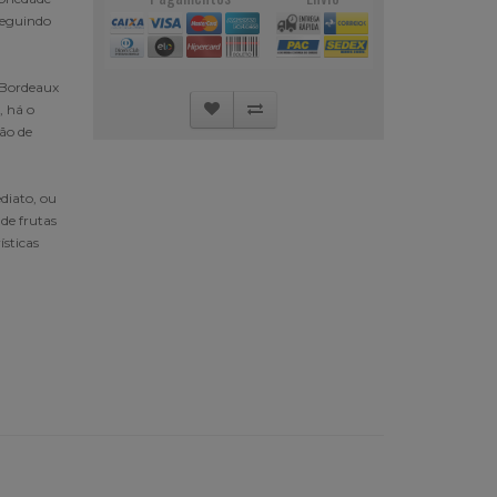
seguindo
 Bordeaux
, há o
ção de
diato, ou
de frutas
ísticas