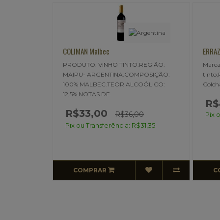
ERRAZURIZ COLLECTION Cabernet Franc
ER
Sa
TO.REGIÃO:
Marca: Errazuriz OvalleProduto: Vinho
Ma
COMPOSIÇÃO:
tinto;Região: Chile-Valle de
ti
ALCOÓLICO:
Colchagua;Composição: 100% Cabern..
de
R$49,00
6,00
Pix ou Transferência: R$46,55
: R$31,35
COMPRAR