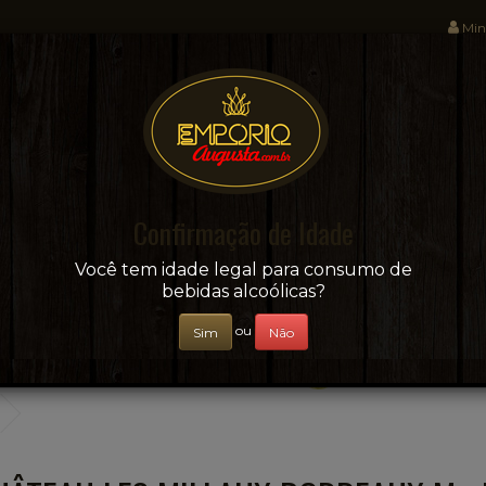
Min
Sua conveniência e adega on-line!
Confirmação de Idade
CERVEJAS
+ BEBIDAS
ÁGUAS E SUCOS
Você tem idade legal para consumo de
bebidas alcoólicas?
ou
Sim
Não