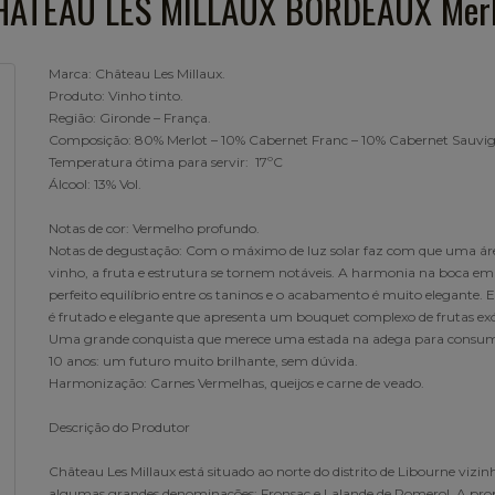
HÂTEAU LES MILLAUX BORDEAUX Merl
Marca: Château Les Millaux.
Produto: Vinho tinto.
Região: Gironde – França.
Composição: 80% Merlot – 10% Cabernet Franc – 10% Cabernet Sauvi
Temperatura ótima para servir: 17ºC
Álcool: 13% Vol.
Notas de cor: Vermelho profundo.
Notas de degustação: Com o máximo de luz solar faz com que uma ár
vinho, a fruta e estrutura se tornem notáveis. A harmonia na boca e
perfeito equilíbrio entre os taninos e o acabamento é muito elegante. 
é frutado e elegante que apresenta um bouquet complexo de frutas exó
Uma grande conquista que merece uma estada na adega para consum
10 anos: um futuro muito brilhante, sem dúvida.
Harmonização: Carnes Vermelhas, queijos e carne de veado.
Descrição do Produtor
Château Les Millaux está situado ao norte do distrito de Libourne vizin
algumas grandes denominações: Fronsac e Lalande de Pomerol. A pro