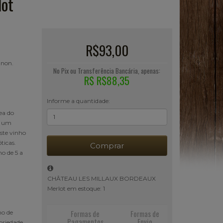
ot
R$93,00
gnon.
No Pix ou Transferência Bancária, apenas:
R$ R$88,35
Informe a quantidade:
ea do
m um
Este vinho
ticas.
Comprar
o de 5 a
CHÂTEAU LES MILLAUX BORDEAUX
Merlot em estoque: 1
Formas de
Formas de
ho de
Pagamentos
Envio
priedade