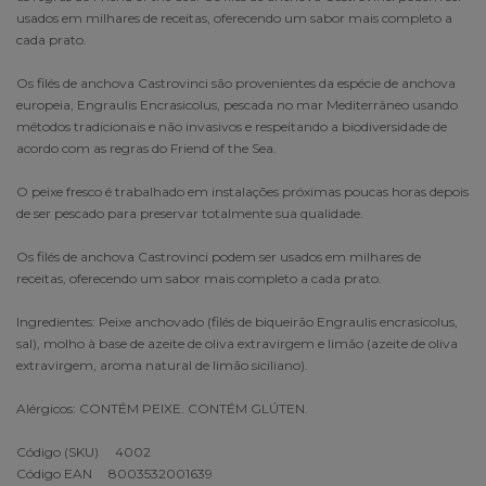
usados em milhares de receitas, oferecendo um sabor mais completo a
cada prato.
Os filés de anchova Castrovinci são provenientes da espécie de anchova
europeia, Engraulis Encrasicolus, pescada no mar Mediterrâneo usando
métodos tradicionais e não invasivos e respeitando a biodiversidade de
acordo com as regras do Friend of the Sea.
O peixe fresco é trabalhado em instalações próximas poucas horas depois
de ser pescado para preservar totalmente sua qualidade.
Os filés de anchova Castrovinci podem ser usados em milhares de
receitas, oferecendo um sabor mais completo a cada prato.
Ingredientes: Peixe anchovado (filés de biqueirão Engraulis encrasicolus,
sal), molho à base de azeite de oliva extravirgem e limão (azeite de oliva
extravirgem, aroma natural de limão siciliano).
Alérgicos: CONTÉM PEIXE. CONTÉM GLÚTEN.
Código (SKU) 4002
Código EAN 8003532001639