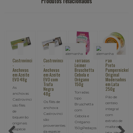
Produtos relacionados
i
Castrovinci
Castrovinci
Torradas
Pão
-
-
Leimer
Preto
Anchovas
Anchovas
Bruschetta
Pumpernickel
em Azeite
em Azeite
Cebola e
Original
EVO 48g
EVO com
Orégano
Modersohns
Trufa
150g
em Lata
As
Negra
250g
Torradas
48g
anchovas
Pão de
tipo
Castrovinci
Os filés de
centeio
Bruschetta
são filés
anchova
integral
com
de
i
Castrovinci
com
Cebola e
biqueirão
são
extrato de
Orégano
originais
provenientes
malte em
150gPedaços
(espécie
da espécie
lata, ideal