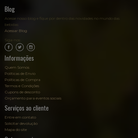
Blog
Acesse nosso blog e fique por dentro das novidades no mundo das
bebidas:
Acessar Blog
Siga-nos:
.
.
Informações
Quem Somos
Políticas de Envio
Políticas de Compra
Termos e Condições
Cupons de desconto
Orçamento para eventos sociais
Serviços ao cliente
Entre em contato
Solicitar devolução
Mapa do site