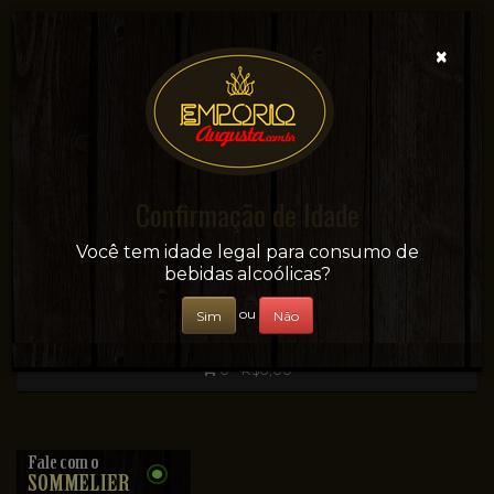
×
Confirmação de Idade
Sua conveniência e adega on-line!
Você tem idade legal para consumo de
bebidas alcoólicas?
ou
Sim
Não
0 - R$0,00