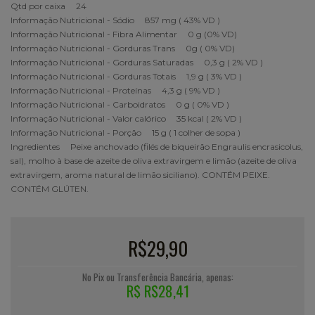
Qtd por caixa 24
Informação Nutricional - Sódio 857 mg ( 43% VD )
Informação Nutricional - Fibra Alimentar 0 g (0% VD)
Informação Nutricional - Gorduras Trans 0g ( 0% VD)
Informação Nutricional - Gorduras Saturadas 0,3 g ( 2% VD )
Informação Nutricional - Gorduras Totais 1,9 g ( 3% VD )
Informação Nutricional - Proteínas 4,3 g ( 9% VD )
Informação Nutricional - Carboidratos 0 g ( 0% VD )
Informação Nutricional - Valor calórico 35 kcal ( 2% VD )
Informação Nutricional - Porção 15 g ( 1 colher de sopa )
Ingredientes Peixe anchovado (filés de biqueirão Engraulis encrasicolus,
sal), molho à base de azeite de oliva extravirgem e limão (azeite de oliva
extravirgem, aroma natural de limão siciliano). CONTÉM PEIXE.
CONTÉM GLÚTEN.
R$29,90
No Pix ou Transferência Bancária, apenas:
R$ R$28,41