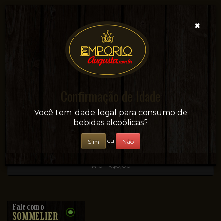
×
Confirmação de Idade
Sua conveniência e adega on-line!
Você tem idade legal para consumo de
bebidas alcoólicas?
ou
Sim
Não
0 - R$0,00