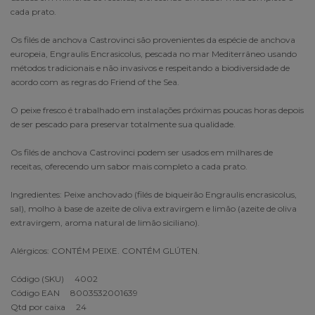
cada prato.
Os filés de anchova Castrovinci são provenientes da espécie de anchova
europeia, Engraulis Encrasicolus, pescada no mar Mediterrâneo usando
métodos tradicionais e não invasivos e respeitando a biodiversidade de
acordo com as regras do Friend of the Sea.
O peixe fresco é trabalhado em instalações próximas poucas horas depois
de ser pescado para preservar totalmente sua qualidade.
Os filés de anchova Castrovinci podem ser usados em milhares de
receitas, oferecendo um sabor mais completo a cada prato.
Ingredientes: Peixe anchovado (filés de biqueirão Engraulis encrasicolus,
sal), molho à base de azeite de oliva extravirgem e limão (azeite de oliva
extravirgem, aroma natural de limão siciliano).
Alérgicos: CONTÉM PEIXE. CONTÉM GLÚTEN.
Código (SKU) 4002
Código EAN 8003532001639
Qtd por caixa 24