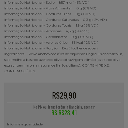
Informação Nutricional - Sódio 857 mg ( 43% VD )
Informação Nutricional - Fibra Alimentar 0 g (0% VD)
Informação Nutricional - Gorduras Trans 0g ( 0% VD)
Informação Nutricional - Gorduras Saturadas 0,3 g ( 2% VD )
Informação Nutricional - Gorduras Totais 1,9 g ( 3% VD )
Informação Nutricional - Proteínas 4,3 g ( 9% VD )
Informação Nutricional - Carboidratos 0 g ( 0% VD )
Informação Nutricional - Valor calórico 35 kcal ( 2% VD )
Informação Nutricional - Porção 15 g ( 1 colher de sopa )
Ingredientes Peixe anchovado (filés de biqueirão Engraulis encrasicolus,
sal), molho à base de azeite de oliva extravirgem e limão (azeite de oliva
extravirgem, aroma natural de limão siciliano). CONTÉM PEIXE.
CONTÉM GLÚTEN.
R$29,90
No Pix ou Transferência Bancária, apenas:
R$ R$28,41
Informe a quantidade: