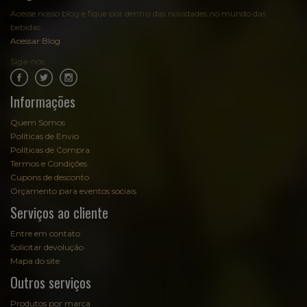
Acesse nosso blog e fique por dentro das novidades no mundo das
bebidas:
Acessar Blog
Siga-nos:
.
.
Informações
Quem Somos
Políticas de Envio
Políticas de Compra
Termos e Condições
Cupons de desconto
Orçamento para eventos sociais
Serviços ao cliente
Entre em contato
Solicitar devolução
Mapa do site
Outros serviços
Produtos por marca