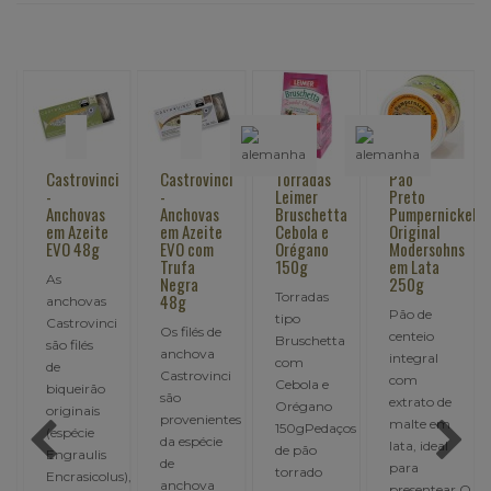
i
Castrovinci
Castrovinci
Torradas
Pão
-
-
Leimer
Preto
Anchovas
Anchovas
Bruschetta
Pumpernickel
em Azeite
em Azeite
Cebola e
Original
EVO 48g
EVO com
Orégano
Modersohns
Trufa
150g
em Lata
As
Negra
250g
Torradas
48g
anchovas
Pão de
tipo
Castrovinci
Os filés de
centeio
Bruschetta
são filés
anchova
integral
com
de
i
Castrovinci
com
Cebola e
biqueirão
são
extrato de
Orégano
originais
provenientes
malte em
150gPedaços
(espécie
da espécie
lata, ideal
de pão
Engraulis
de
para
torrado
Encrasicolus),
anchova
presentear.O