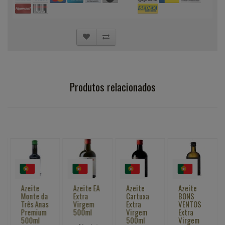
Produtos relacionados
Azeite
Azeite EA
Azeite
Azeite
Monte da
Extra
Cartuxa
BONS
Três Anas
Virgem
Extra
VENTOS
Premium
500ml
Virgem
Extra
500ml
500ml
Virgem