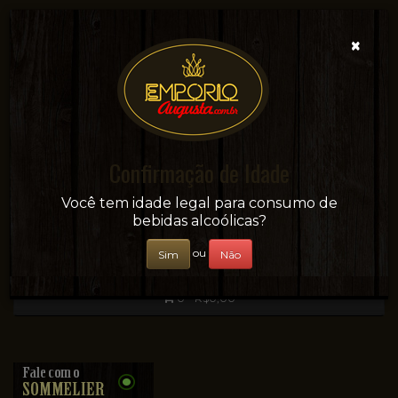
×
Confirmação de Idade
Sua conveniência e adega on-line!
Você tem idade legal para consumo de
bebidas alcoólicas?
ou
Sim
Não
0 - R$0,00