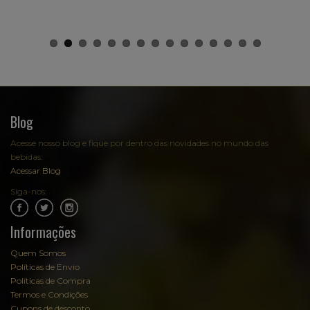
Blog
Acesse nosso blog e fique por dentro das novidades no mundo das
bebidas:
Acessar Blog
Siga-nos:
.
.
Informações
Quem Somos
Políticas de Envio
Políticas de Compra
Termos e Condições
Cupons de desconto