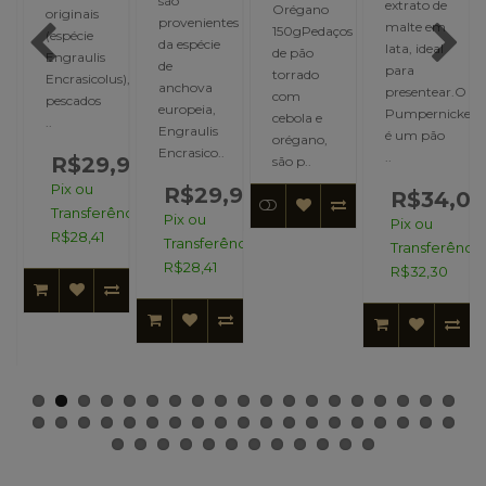
são
extrato de
Orégano
originais
provenientes
malte em
150gPedaços
(espécie
da espécie
lata, ideal
de pão
Engraulis
de
para
torrado
Encrasicolus),
anchova
presentear.O
com
pescados
europeia,
Pumpernickel
cebola e
..
s),
Engraulis
é um pão
orégano,
Encrasico..
..
R$29,90
são p..
Pix ou
R$29,90
R$34,00
,90
Transferência:
Pix ou
Pix ou
R$28,41
Transferência:
Transferência
ncia:
R$28,41
R$32,30