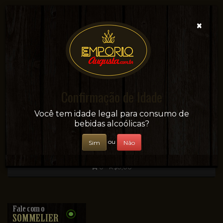
×
Confirmação de Idade
Sua conveniência e adega on-line!
Você tem idade legal para consumo de
bebidas alcoólicas?
ou
Sim
Não
0 - R$0,00