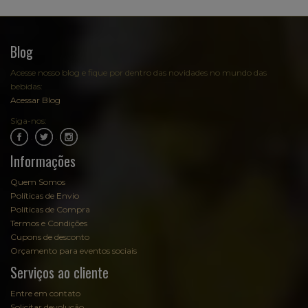
Blog
Acesse nosso blog e fique por dentro das novidades no mundo das
bebidas:
Acessar Blog
Siga-nos:
.
.
Informações
Quem Somos
Políticas de Envio
Políticas de Compra
Termos e Condições
Cupons de desconto
Orçamento para eventos sociais
Serviços ao cliente
Entre em contato
Solicitar devolução