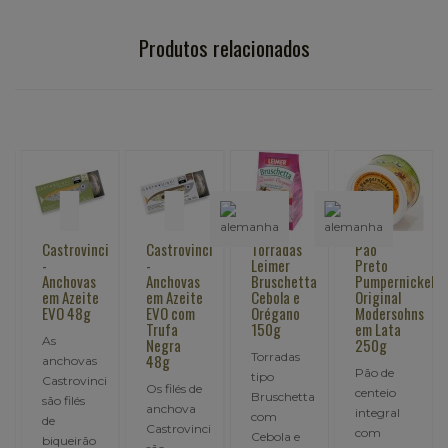
Produtos relacionados
i
Castrovinci
Castrovinci
Torradas
Pão
-
-
Leimer
Preto
Anchovas
Anchovas
Bruschetta
Pumpernickel
em Azeite
em Azeite
Cebola e
Original
EVO 48g
EVO com
Orégano
Modersohns
Trufa
150g
em Lata
As
Negra
250g
Torradas
48g
anchovas
Pão de
tipo
Castrovinci
Os filés de
centeio
Bruschetta
são filés
anchova
integral
com
de
i
Castrovinci
com
Cebola e
biqueirão