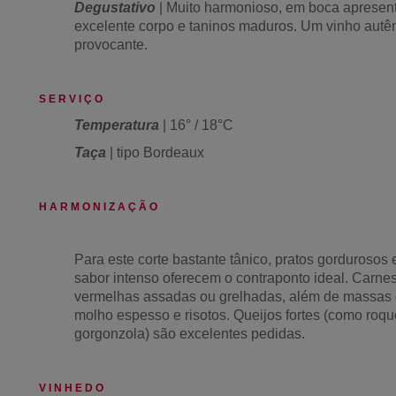
Degustativo
| Muito harmonioso, em boca apresen
excelente corpo e taninos maduros. Um vinho autên
provocante.
S E R V I Ç O
Temperatura
| 16° / 18°C
Taça
| tipo Bordeaux
H A R M O N I Z A Ç Ã O
Para este corte bastante tânico, pratos gordurosos 
sabor intenso oferecem o contraponto ideal. Carne
vermelhas assadas ou grelhadas, além de massas
molho espesso e risotos. Queijos fortes (como roque
gorgonzola) são excelentes pedidas.
V I N H E D O