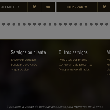
OMPRAR
ESGOTADO
Serviços ao cliente
Outros serviços
M
Entre em contato
Produtos por marca
Mi
Solicitar devolução
Comprar vale presentes
Hi
Mapa do site
Programa de afiliados
Li
In
É proibida a venda de bebidas alcoólicas para menores de 18 anos.