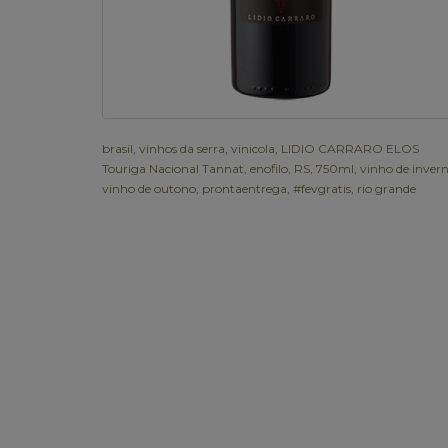
brasil
,
vinhos da serra
,
vinicola
,
LIDIO CARRARO ELOS
Touriga Nacional Tannat
,
enofilo
,
RS
,
750ml
,
vinho de inver
vinho de outono
,
prontaentrega
,
#fevgratis
,
rio grande