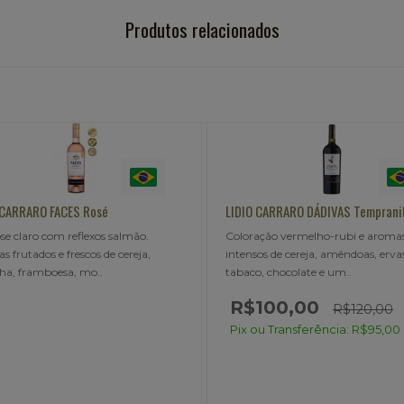
Produtos relacionados
 CARRARO DÁDIVAS Tempranillo
TERRALIS Syrah Malbec
ação vermelho-rubi e aromas
Com aroma de frutas vermelhas e
os de cereja, amêndoas, ervas secas,
e um toque apimentado, esse tint
, chocolate e um..
possui um paladar fre..
100,00
R$120,00
ou Transferência: R$95,00