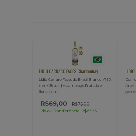
donnay
LIDIO CARRARO FACES Rosé
LIDIO
il Branco (750
Cor rose claro com reflexos salmão.
Color
Frutado e
Aromas frutados e frescos de cereja,
intens
groselha, framboesa, mo..
tabaco
R$
00
$65,55
Pix 