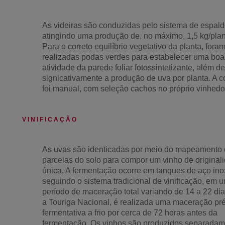
As videiras são conduzidas pelo sistema de espald
atingindo uma produção de, no máximo, 1,5 kg/plan
Para o correto equilíbrio vegetativo da planta, fora
realizadas podas verdes para estabelecer uma boa
atividade da parede foliar fotossintetizante, além de
signicativamente a produção de uva por planta. A c
foi manual, com seleção cachos no próprio vinhedo
V I N I F I C A Ç Ã O
As uvas são identicadas por meio do mapeamento
parcelas do solo para compor um vinho de original
única. A fermentação ocorre em tanques de aço ino
seguindo o sistema tradicional de vinificação, em 
período de maceração total variando de 14 a 22 dia
a Touriga Nacional, é realizada uma maceração pré
fermentativa a frio por cerca de 72 horas antes da
fermentação. Os vinhos são produzidos separadam