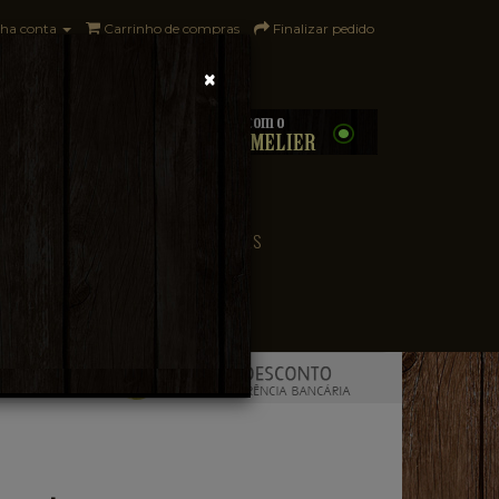
ha conta
Carrinho de compras
Finalizar pedido
×
0 - R$0,00
CONVENIÊNCIA
PAÍSES