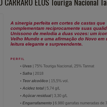
O CARRARO ELOS Touriga Nacional T
A sinergia perfeita em cortes de castas que
complementam reciprocamente suas qualid
Uníssono de melodia a duas vozes: um íco
Velho Mundo e uma afirmação do Novo em
leitura elegante e surpreendente.
P E R F I L
•
Uvas
| 75% Touriga Nacional, 25% Tannat
•
Safra
| 2018
•
Teor alcoólico
| 15,5% vol.
•
Acidez total
| 5,74 g/L
•
Açúcar residual
| 3,30 g/L
•
Engarrafamento |
6.980 garrafas numeradas de 