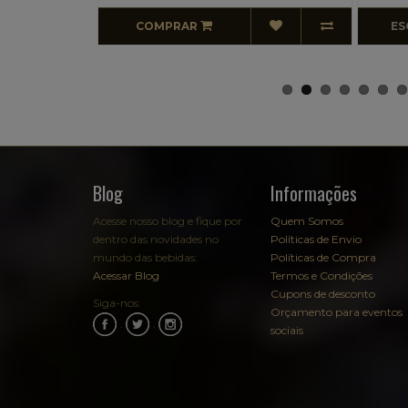
ESGOTADO
C
Blog
Informações
Acesse nosso blog e fique por
Quem Somos
dentro das novidades no
Políticas de Envio
mundo das bebidas:
Políticas de Compra
Acessar Blog
Termos e Condições
Cupons de desconto
Siga-nos:
Orçamento para eventos
.
.
sociais