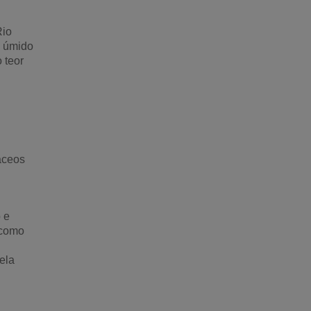
Rio
l úmido
 teor
áceos
 e
(como
ela