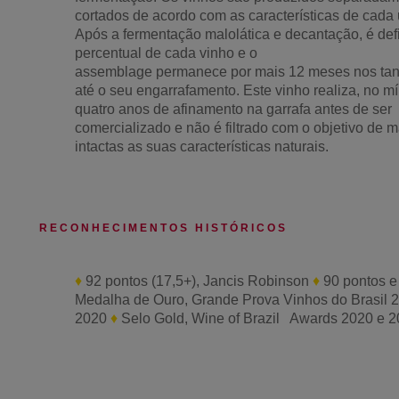
cortados de acordo com as características de cada
Após a fermentação malolática e decantação, é def
percentual de cada vinho e o
assemblage permanece por mais 12 meses nos ta
até o seu engarrafamento. Este vinho realiza, no m
quatro anos de afinamento na garrafa antes de ser
comercializado e não é filtrado com o objetivo de m
intactas as suas características naturais.
R E C O N H E C I M E N T O S H I S T Ó R I C O S
♦
92 pontos (17,5+), Jancis Robinson
♦
90 pontos e
Medalha de Ouro, Grande Prova Vinhos do Brasil 
2020
♦
Selo Gold, Wine of Brazil Awards 2020 e 