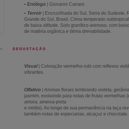
•
Enólogo
| Giovanni Carraro
•
Terroir
| Encruzilhada do Sul, Serra do Sudeste, 
Grande do Sul, Brasil. Clima temperado subtropica
de baixa altitude. Solo granítico-arenoso, com baixo
de matéria orgânica e ótima drenabilidade.
no
,
D E G U S T A Ç Ã O
Visual
| Coloração vermelho-rubi com reflexos viol
vibrantes.
Olfativo
| Aromas florais lembrando violeta, gerânio
jasmim, evoluindo para notas de frutas vermelhas 
amora, ameixa-preta
e mirtilo). Ao longo de sua permanência na taça rev
também notas de especiarias, alcaçuz e chocolate.