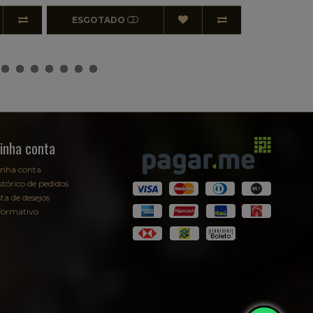
COMPRAR
ESGOTA
inha conta
nha conta
stórico de pedidos
sta de desejos
formativo