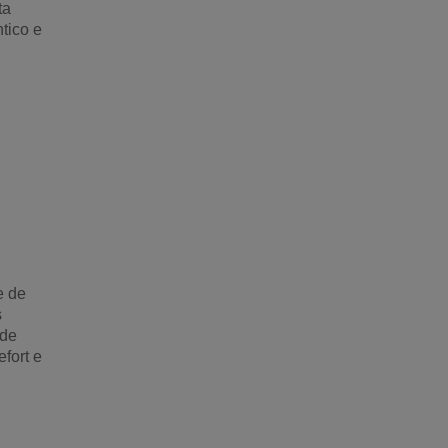
ta
tico e
e de
s
 de
fort e