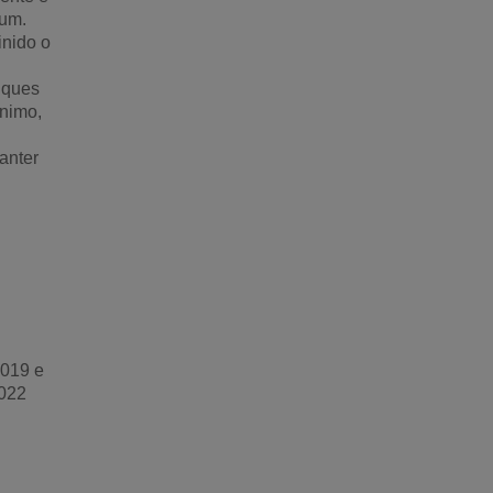
 um.
inido o
nques
ínimo,
anter
2019 e
2022