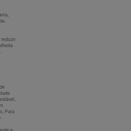
eira,
ta.
m
 reduzir
olheita
.
 de
idade
xidável,
um
s. Para
-
ente e