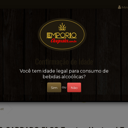
Min
Sua conveniência e adega on-line!
Confirmação de Idade
CERVEJAS
+ BEBIDAS
ÁGUAS E SUCOS
Você tem idade legal para consumo de
bebidas alcoólicas?
ou
Sim
Não
nat