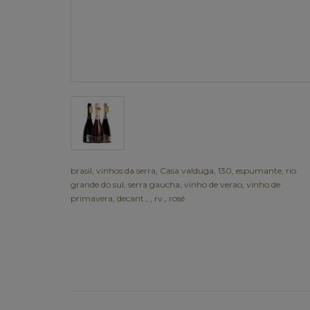
brasil
,
vinhos da serra
,
Casa valduga
,
130
,
espumante
,
rio
grande do sul
,
serra gaucha
,
vinho de verao
,
vinho de
primavera
,
decant.
,
,
rv.
,
rosé