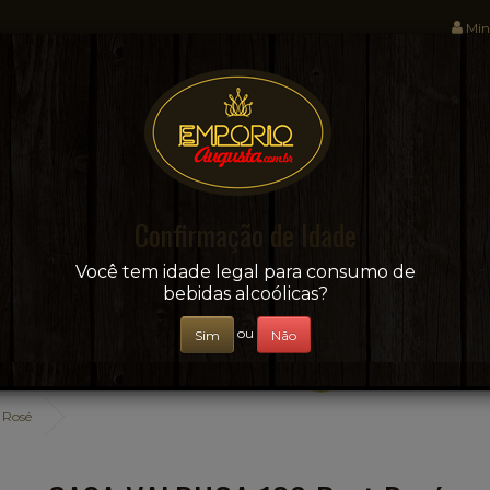
Min
Sua conveniência e adega on-line!
Confirmação de Idade
CERVEJAS
+ BEBIDAS
ÁGUAS E SUCOS
Você tem idade legal para consumo de
bebidas alcoólicas?
ou
Sim
Não
 Rosé