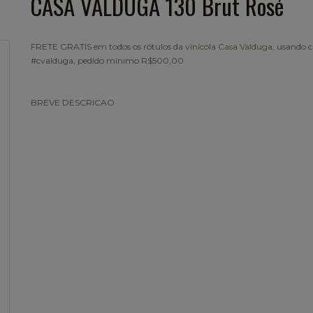
CASA VALDUGA 130 Brut Rosé
FRETE GRATIS em todos os rótulos da
vinícola Casa Valduga
, usando
#cvalduga, pedido mínimo R$500,00
BREVE DESCRICAO