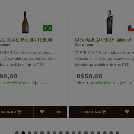
ASA VALDUGA ORIGEM Cabernet
CASA VALDUGA ORIGEM Carme
uvignon
FRETE GRATIS em todos os rót
ETE GRATIS em todos os rótulos da
vinícola Casa Valduga, usand
nícola Casa Valduga, usando cupom
#cvalduga, pedido mínimo R$5
valduga, pedido mínimo R$5..
R$58,00
R$58,00
Pix ou Transferência: R$55,
ix ou Transferência: R$55,10
COMPRAR
COMPRAR