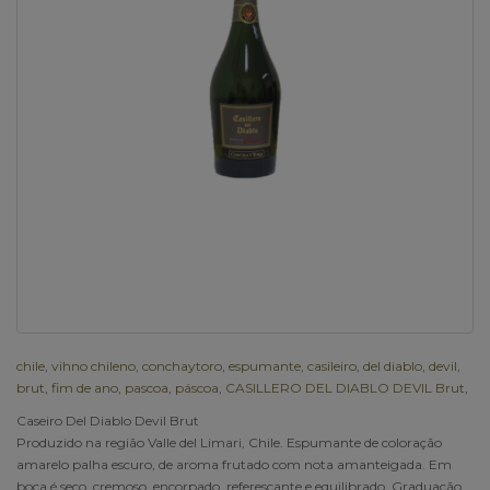
chile
,
vihno chileno
,
conchaytoro
,
espumante
,
casileiro
,
del diablo
,
devil
,
brut
,
fim de ano
,
pascoa
,
páscoa
,
CASILLERO DEL DIABLO DEVIL Brut
,
Caseiro Del Diablo Devil Brut
Produzido na região Valle del Limari, Chile. Espumante de coloração
amarelo palha escuro, de aroma frutado com nota amanteigada. Em
boca é seco, cremoso, encorpado, referescante e equilibrado. Graduação