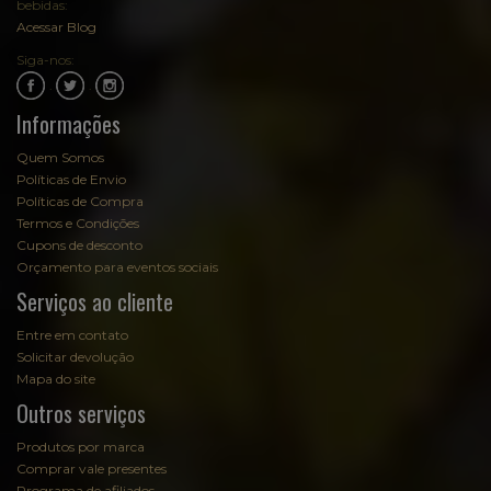
bebidas:
Acessar Blog
Siga-nos:
.
.
Informações
Quem Somos
Políticas de Envio
Políticas de Compra
Termos e Condições
Cupons de desconto
Orçamento para eventos sociais
Serviços ao cliente
Entre em contato
Solicitar devolução
Mapa do site
Outros serviços
Produtos por marca
Comprar vale presentes
Programa de afiliados