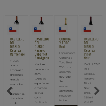
CASILLERO
CASILLERO
CONCHA
CASILLERO
DEL
DEL
Y TORO
DEL
DIABLO
DIABLO
Brut
DIABLO
Reserva
Reserva
Reserva
Espumante
Carménère
Cabernet
Pinot
Sauvignon
Noir
Concha Y
Frutas,
Toro Brut
Macio e
CASILLERO
como
750ml or
aromático,
DEL
ameixas e
amarelo
com
DIABLO
groselhas,
,
dourado.
toque de
Reserva
mesclam-
Seu
especiarias
Pinot
se a notas
aroma
e tostado,
Noir,
de
apresenta
cativa
chile,
especiarias,
notas de
com
750ml
chocolate
frutas ..
facilidade.
VINHO
e café
Produzido