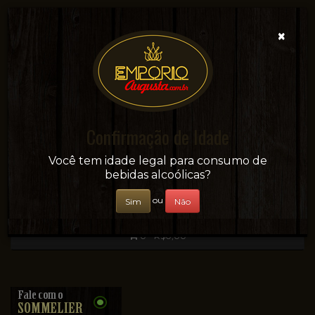
×
Confirmação de Idade
Sua conveniência e adega on-line!
Você tem idade legal para consumo de
bebidas alcoólicas?
ou
Sim
Não
0 - R$0,00