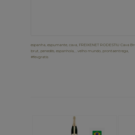
espanha
,
espumante
,
cava
,
FREIXENET RODESTIU Cava Br
brut
,
penedês
,
espanhola
,
,
velho mundo
,
prontaentrega
,
#fevgratis