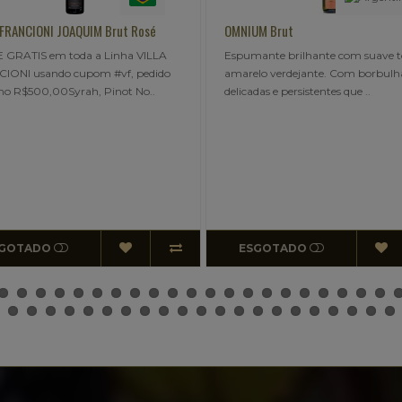
OMNIUM Brut
OMNIUM Demi-se
Espumante brilhante com suave tom
O paladar é suave
o
amarelo verdejante. Com borbulhas
um bom equilíbrio
delicadas e persistentes que ..
e álcool. Formação
ESGOTADO
ESGOTADO