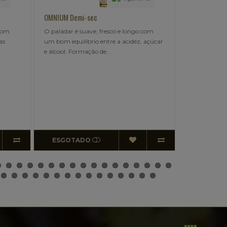
c
PERICÓ NATURE Rosé Champenoise
, fresco e longo com
breve release..
 entre a acidez, açúcar
 de..
ESGOTADO