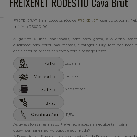
FREIXENET RODESTIU Cava Brut
FRETE GRATIS em todos os rótulos
FREIXENET
, usando cupom #freix
mínimo R$600,00
A garrafa é linda, caprichada, tem bom gosto, e o vinho aco
qualidade: tem borbulhas intensas, é categoria Dry, tem boa boca 
cheia de fruta branca tais como pêra e pêssego fresco.
Espanha
Freixenet
Não safrada
11,5%
As uvas são as mesmas do Freixenet, a adega e a equipe também
desempenham mesmo papel, o que muda?
A Rodestiu fica 6 meses nas caves, contra 14 da Freixenet, e usa uvas d