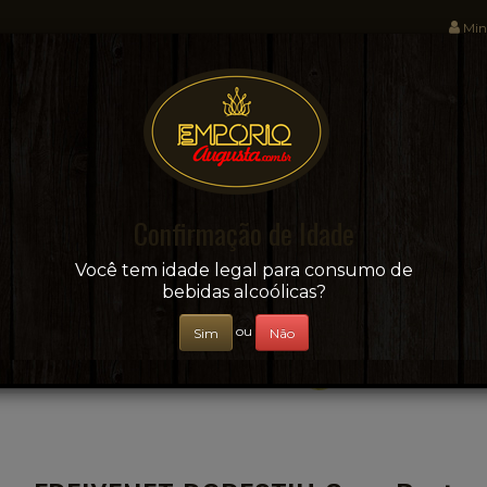
Min
Sua conveniência e adega on-line!
Confirmação de Idade
CERVEJAS
+ BEBIDAS
ÁGUAS E SUCOS
Você tem idade legal para consumo de
bebidas alcoólicas?
ou
Sim
Não