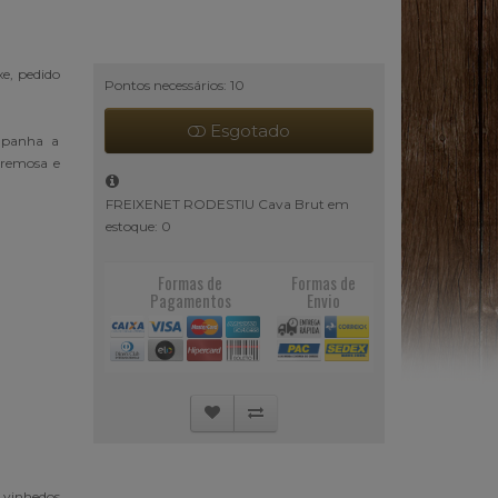
e, pedido
Pontos necessários: 10
Esgotado
mpanha a
cremosa e
FREIXENET RODESTIU Cava Brut em
estoque: 0
Formas de
Formas de
Pagamentos
Envio
e vinhedos