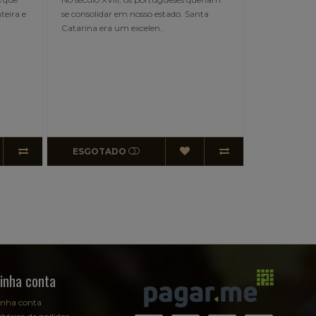
ta
Catarina, composta pela ilha principal,
uma parte continental e p..
ESGOTADO
ESGOTA
inha conta
nha conta