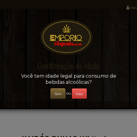
Min
Sua conveniência e adega on-line!
Confirmação de Idade
CERVEJAS
+ BEBIDAS
ÁGUAS E SUCOS
Você tem idade legal para consumo de
bebidas alcoólicas?
ou
Sim
Não