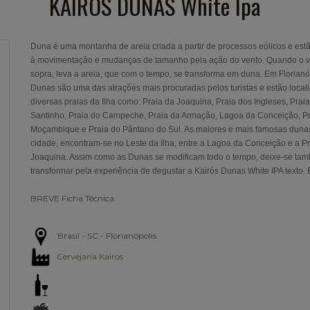
KAIRÓS DUNAS White Ipa
Duna é uma montanha de areia criada a partir de processos eólicos e estã
à movimentação e mudanças de tamanho pela ação do vento. Quando o v
sopra, leva a areia, que com o tempo, se transforma em duna. Em Florianó
Dunas são uma das atrações mais procuradas pelos turistas e estão loca
diversas praias da Ilha como: Praia da Joaquina, Praia dos Ingleses, Prai
Santinho, Praia do Campeche, Praia da Armação, Lagoa da Conceição, Pr
Moçambique e Praia do Pântano do Sul. As maiores e mais famosas duna
cidade, encontram-se no Leste da Ilha, entre a Lagoa da Conceição e a P
Joaquina. Assim como as Dunas se modificam todo o tempo, deixe-se ta
transformar pela experiência de degustar a Kairós Dunas White IPA texto. É 
BREVE Ficha Técnica
Brasil - SC - Florianópolis
Cervejaria Kairos