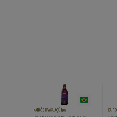
KAIRÓS BOITÁTÁ Dry Stout
KAIRÓ
a região
A partir da metade do século XX,
Origi