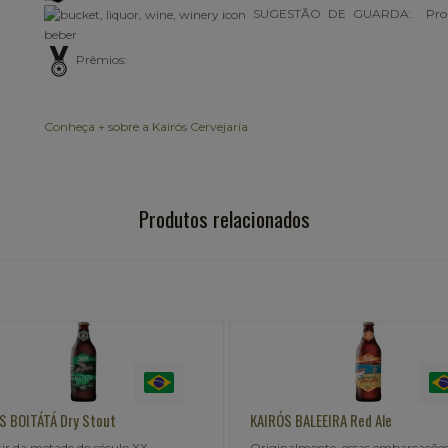
SUGESTÃO DE GUARDA: Pron
beber
Prêmios:
Conheça + sobre a Kairós Cervejaria
Produtos relacionados
S BALEEIRA Red Ale
KAIRÓS FORTALEZAS Triple Hop
nalmente, essas embarcações que
No século XVIII, os portugueses qu