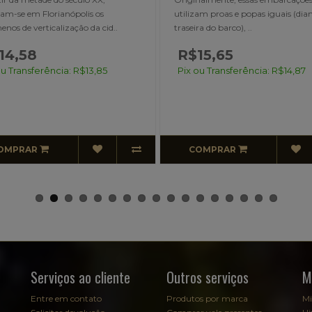
am proas e popas iguais (dianteira e
se consolidar em nosso estado. San
ra do barco), ..
Catarina era um excelen..
15,65
ou Transferência: R$14,87
OMPRAR
ESGOTADO
Serviços ao cliente
Outros serviços
M
Entre em contato
Produtos por marca
Mi