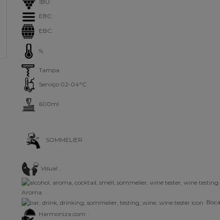
IBU:
EBC:
EBC:
%
Tampa
Serviço 02-04°C
600ml
SOMMELIER
Visual:
.
Aroma:
.
Boca:
Harmoniza com: .