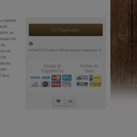
o sujeitas
ento
Esgotado
polis, as
lizadas em
a do
KAIRÓS DUNAS White Ipa em estoque: 0
aia do
s da
raia da
Formas de
Formas de
Pagamentos
Envio
mbém
fácil.