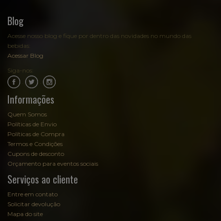
Blog
Acesse nosso blog e fique por dentro das novidades no mundo das
bebidas:
Acessar Blog
Siga-nos:
.
.
Informações
Quem Somos
Políticas de Envio
Políticas de Compra
Termos e Condições
Cupons de desconto
Orçamento para eventos sociais
Serviços ao cliente
Entre em contato
Solicitar devolução
Mapa do site