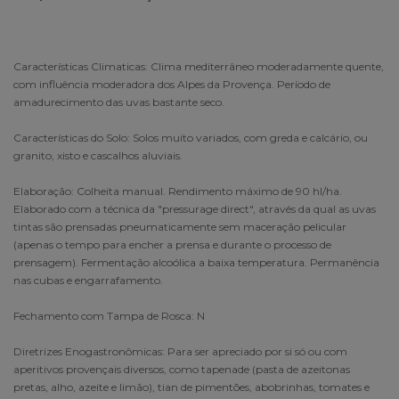
Características Climaticas: Clima mediterrâneo moderadamente quente,
com influência moderadora dos Alpes da Provença. Período de
amadurecimento das uvas bastante seco.
Características do Solo: Solos muito variados, com greda e calcário, ou
granito, xisto e cascalhos aluviais.
Elaboração: Colheita manual. Rendimento máximo de 90 hl/ha.
Elaborado com a técnica da "pressurage direct", através da qual as uvas
tintas são prensadas pneumaticamente sem maceração pelicular
(apenas o tempo para encher a prensa e durante o processo de
prensagem). Fermentação alcoólica a baixa temperatura. Permanência
nas cubas e engarrafamento.
Fechamento com Tampa de Rosca: N
Diretrizes Enogastronômicas: Para ser apreciado por si só ou com
aperitivos provençais diversos, como tapenade (pasta de azeitonas
pretas, alho, azeite e limão), tian de pimentões, abobrinhas, tomates e