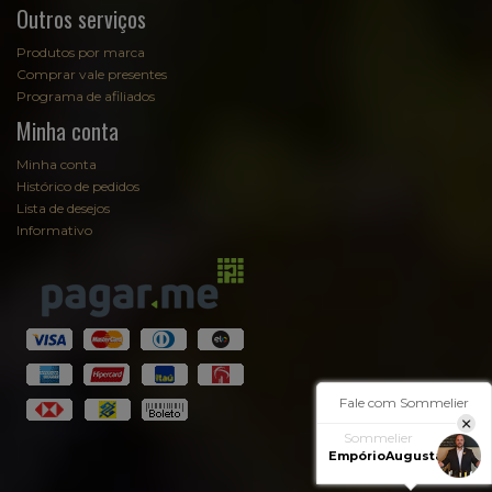
Outros serviços
Produtos por marca
Comprar vale presentes
Programa de afiliados
Minha conta
Minha conta
Histórico de pedidos
Lista de desejos
Informativo
Fale com Sommelier
Sommelier