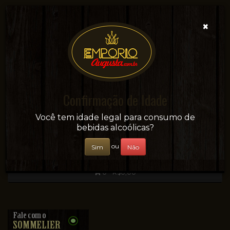
×
Confirmação de Idade
Sua conveniência e adega on-line!
Você tem idade legal para consumo de
bebidas alcoólicas?
ou
Sim
Não
0 - R$0,00