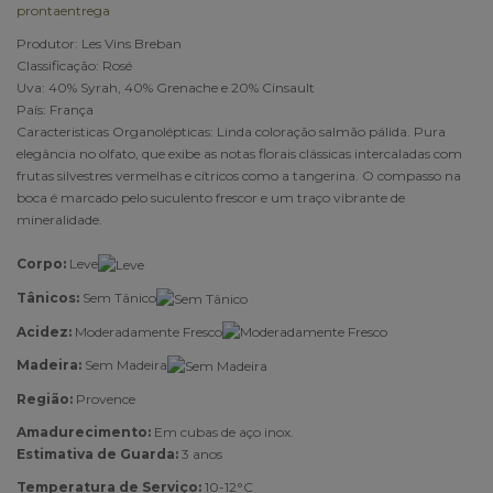
prontaentrega
Produtor: Les Vins Breban
Classificação: Rosé
Uva: 40% Syrah, 40% Grenache e 20% Cinsault
País: França
Caracteristicas Organolépticas: Linda coloração salmão pálida. Pura
elegância no olfato, que exibe as notas florais clássicas intercaladas com
frutas silvestres vermelhas e cítricos como a tangerina. O compasso na
boca é marcado pelo suculento frescor e um traço vibrante de
mineralidade.
Corpo:
Leve
Tânicos:
Sem Tânico
Acidez:
Moderadamente Fresco
Madeira:
Sem Madeira
Região:
Provence
Amadurecimento:
Em cubas de aço inox.
Estimativa de Guarda:
3 anos
Temperatura de Serviço:
10-12°C