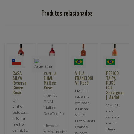
Produtos relacionados
CASA
PUNTO
VILLA
PERICÓ
SILVA
FINAL
FRANCIONI
TAIPA
Reserva
Malbec
VF Rosé
ROSÉ
Cuvée
Rosé
Cab.
FRETE
Rosé
Sauvignon
PUNTO
| Merlot
GRATIS
Um
FINAL
em toda
VISUAL
vinho
Malbec
a Linha
rosa
sedutor...
RoséRegião
VILLA
A
salmão
Não há
FRANCIONI
muito
melhor
Mendoza
usando
claro,
definição
Amadurecimen..
cupom