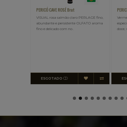
PERICÓ BASALTO Cab Sauvignon | Merlot
SUZ
ro PERLAGE fino,
Vermelho granada, aroma agradável de
FRE
te OLFATO aroma
especiarias, madeira, balsâmico, ataque
usa
doce, volumoso e persis..
R$5
R
Pi
ESGOTADO