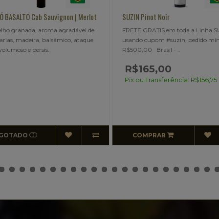
IN Pinot Noir
QUINTA DA NEVE Chardonnay
TE GRATIS em toda a Linha SUZIN
QUINTA DA NEVE Chardonnay.
ndo cupom #suzin, pedido mínimo
joaquim. brasil Palha cristalino 
00,00 Brasil - ..
reluzente. Delicado ao olfato, ..
$165,00
x ou Transferência: R$156,75
COMPRAR
ESGOTADO