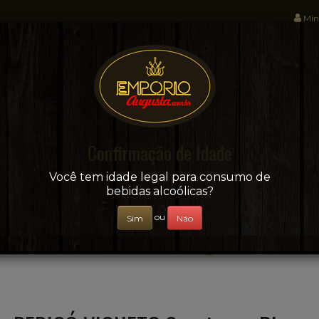
Min
Sua conveniência e adega on-line!
Confirmação de Idade
CERVEJAS
+ BEBIDAS
ÁGUAS E SUCOS
Você tem idade legal para consumo de
bebidas alcoólicas?
ou
Sim
Não