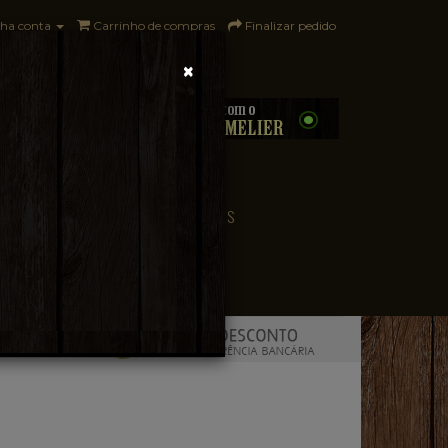
ha conta
Carrinho de compras
Finalizar pedido
×
0 - R$0,00
CONVENIÊNCIA
PAÍSES