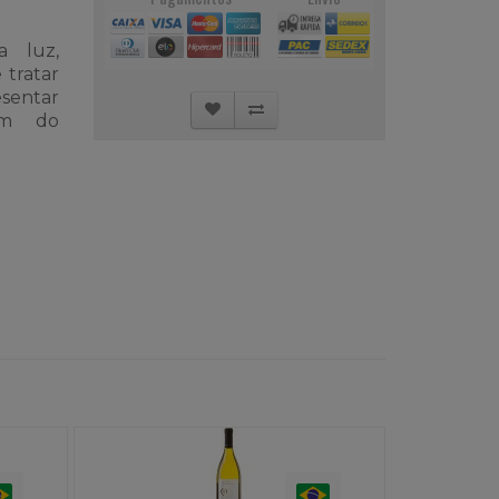
a luz,
 tratar
sentar
em do