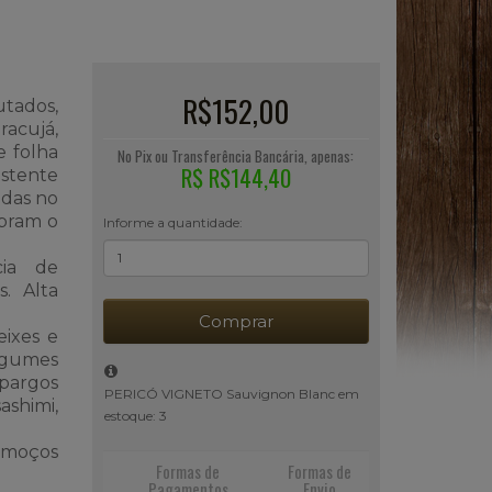
R$152,00
utados,
acujá,
 folha
No Pix ou Transferência Bancária, apenas:
R$ R$144,40
istente
adas no
ibram o
Informe a quantidade:
cia de
s. Alta
Comprar
eixes e
gumes
spargos
PERICÓ VIGNETO Sauvignon Blanc em
ashimi,
estoque: 3
almoços
Formas de
Formas de
Pagamentos
Envio