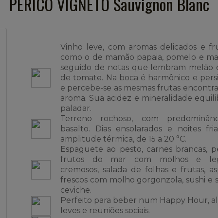
PERICÓ VIGNETO Sauvignon Blanc
Vinho leve, com aromas delicados e fr
como o de mamão papaia, pomelo e mar
seguido de notas que lembram melão e
de tomate. Na boca é harmônico e pers
e percebe-se as mesmas frutas encontr
aroma. Sua acidez e mineralidade equil
paladar.
Terreno rochoso, com predominân
basalto. Dias ensolarados e noites fria
amplitude térmica, de 15 a 20 °C.
Espaguete ao pesto, carnes brancas, p
frutos do mar com molhos e le
cremosos, salada de folhas e frutas, a
frescos com molho gorgonzola, sushi e s
ceviche.
Perfeito para beber num Happy Hour, 
leves e reuniões sociais.