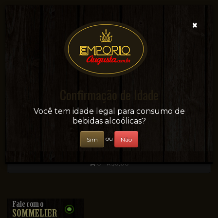
×
Confirmação de Idade
Sua conveniência e adega on-line!
Você tem idade legal para consumo de
bebidas alcoólicas?
ou
Sim
Não
0 - R$0,00