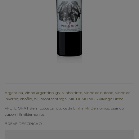
Argentina
,
vinho argentino
,
gs.
,
vinho tinto
,
vinho de outono
,
vinho de
inverno
,
enofilo
,
rv.
,
prontaentrega
,
MIL DEMONIOS Vikingo Blend
FRETE GRATIS em todos os rótulos da
Linha Mil Demonios
, usando
cupom #mildemonios
BREVE DESCRICAO