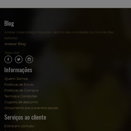
Blog
Acesse nosso blog e fique por dentro das novidades no mundo das
bebidas:
Acessar Blog
Siga-nos:
.
.
Informações
Quem Somos
Políticas de Envio
Políticas de Compra
Termos e Condições
Cupons de desconto
Orçamento para eventos sociais
Serviços ao cliente
Entre em contato