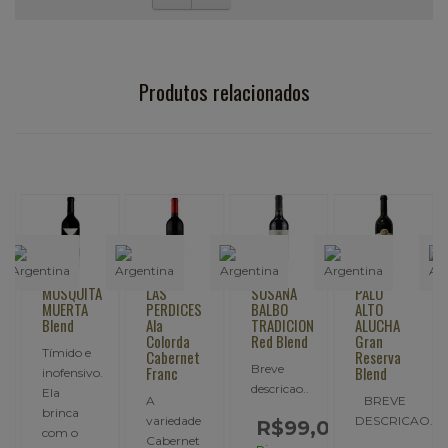
Produtos relacionados
MOSQUITA
LAS
SUSANA
PALO
MUERTA
PERDICES
BALBO
ALTO
Blend
Ala
TRADICION
ALUCHA
Colorda
Red Blend
Gran
Tímido e
Cabernet
Reserva
Breve
Franc
Blend
inofensivo.
do
descricao..
Ela
A
BREVE
brinca
variedade
DESCRICAO..
R$99,00
com o
Cabernet
e