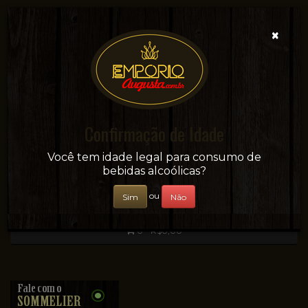
×
Confirmação de Idade
Sua conveniência e adega on-line!
Você tem idade legal para consumo de
bebidas alcoólicas?
ou
Sim
Não
0 - R$0,00