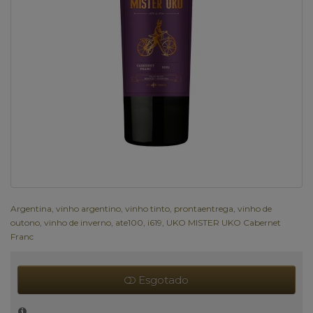
Argentina
,
vinho argentino
,
vinho tinto
,
prontaentrega
,
vinho de
outono
,
vinho de inverno
,
ate100
,
i619
,
UKO MISTER UKO Cabernet
Franc
Esgotado