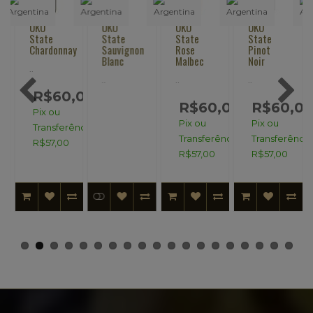
UKO
UKO
UKO
UKO
State
State
State
State
Chardonnay
Sauvignon
Rose
Pinot
Blanc
Malbec
Noir
..
..
..
..
,00
R$60,00
R$60,00
R$60,0
Pix ou
Pix ou
Pix ou
ncia:
Transferência:
Transferência:
Transferência
R$57,00
R$57,00
R$57,00