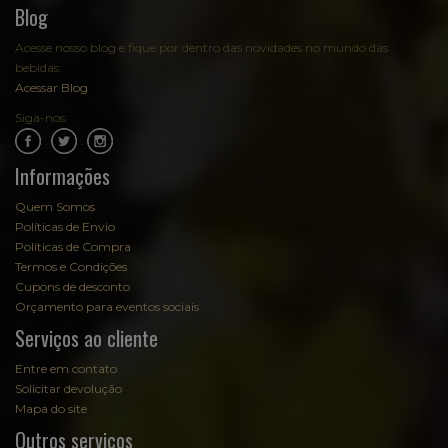
Blog
Acesse nosso blog e fique por dentro das novidades no mundo das
bebidas:
Acessar Blog
Siga-nos:
.
.
Informações
Quem Somos
Políticas de Envio
Políticas de Compra
Termos e Condições
Cupons de desconto
Orçamento para eventos sociais
Serviços ao cliente
Entre em contato
Solicitar devolução
Mapa do site
Outros serviços