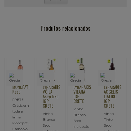
Produtos relacionados
MONOPATI
LYRARAKIS
LYRARAKIS
LYRARAKIS
Rose
VÓILA
VILANA
AGGELIS
o
Assyrtiko
IGP
LIATIKO
FRETE
IGP
CRETE
IGP
CRETE
CRETE
Grátis em
Vinho
toda a
Vinho
Vinho
Branco
linha
Branco
Tinto
Seco
Monopati,
Seco
Seco
Indicação
usando o