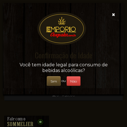
×
Confirmação de Idade
Sua conveniência e adega on-line!
Você tem idade legal para consumo de
bebidas alcoólicas?
ou
Sim
Não
0 - R$0,00