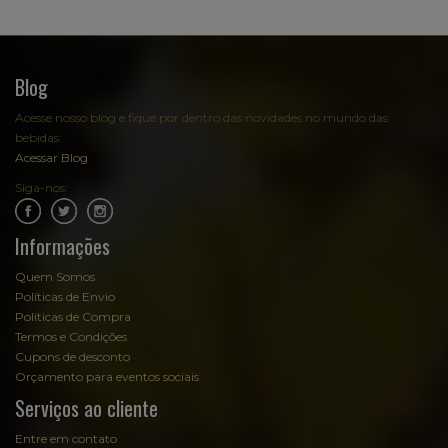
Blog
Acesse nosso blog e fique por dentro das novidades no mundo das
bebidas:
Acessar Blog
Siga-nos:
.
.
Informações
Quem Somos
Políticas de Envio
Políticas de Compra
Termos e Condições
Cupons de desconto
Orçamento para eventos sociais
Serviços ao cliente
Entre em contato