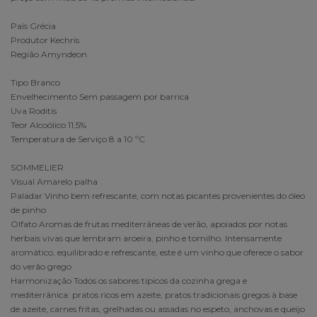
País Grécia
Produtor Kechris
Região Amyndeon
Tipo Branco
Envelhecimento Sem passagem por barrica
Uva Roditis
Teor Alcoólico 11,5%
Temperatura de Serviço 8 a 10 ºC
SOMMELIER
Visual Amarelo palha
Paladar Vinho bem refrescante, com notas picantes provenientes do óleo
de pinho
Olfato Aromas de frutas mediterrâneas de verão, apoiados por notas
herbais vivas que lembram aroeira, pinho e tomilho. Intensamente
aromático, equilibrado e refrescante, este é um vinho que oferece o sabor
do verão grego
Harmonização Todos os sabores típicos da cozinha grega e
mediterrânica: pratos ricos em azeite, pratos tradicionais gregos à base
de azeite, carnes fritas, grelhadas ou assadas no espeto, anchovas e queijo