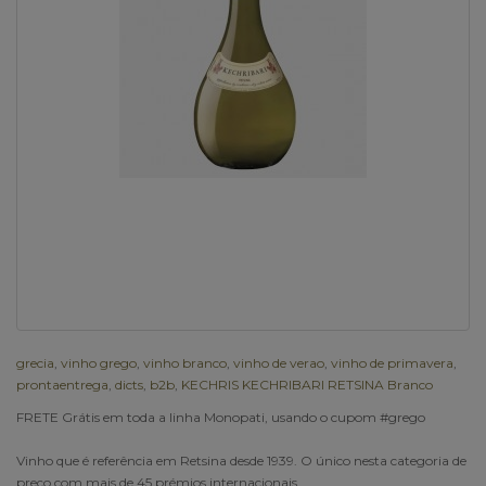
grecia
,
vinho grego
,
vinho branco
,
vinho de verao
,
vinho de primavera
,
prontaentrega
,
dicts
,
b2b
,
KECHRIS KECHRIBARI RETSINA Branco
FRETE Grátis em toda a linha Monopati, usando o cupom #grego
Vinho que é referência em Retsina desde 1939. O único nesta categoria de
preço com mais de 45 prémios internacionais.