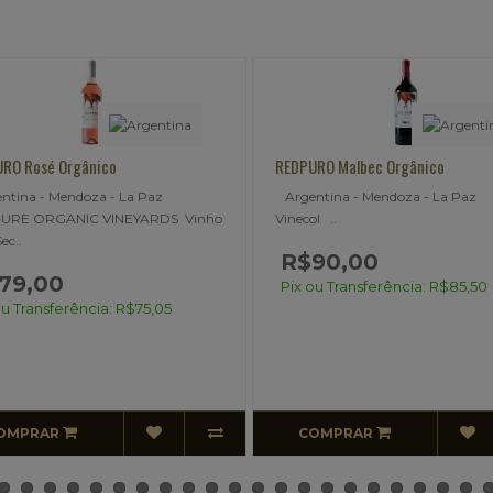
PURO Malbec Orgânico
REDPURO RED Blend Orgânico
entina - Mendoza - La Paz
Argentina - Mendoza Vinecool
col ..
Tinto Seco Malbec, Cabernet ..
$90,00
R$90,00
 ou Transferência: R$85,50
Pix ou Transferência: R$85,5
COMPRAR
COMPRAR