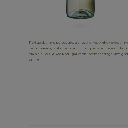
Portugal
,
vinho português
,
alentejo
,
dmd
,
vinho verde
,
vinh
de primavera
,
vinho de verão
,
vinho que cabe no seu bolso
,
r
dia a dia
,
ROTAS de Portugal Verde
,
prontaentrega
,
#fevgrat
ate100