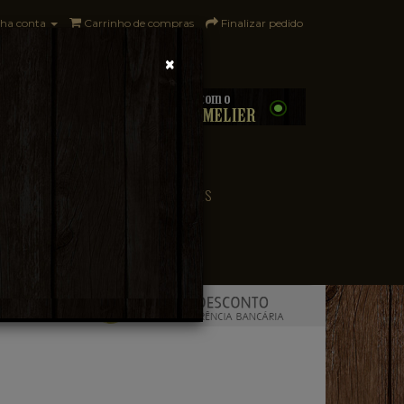
ha conta
Carrinho de compras
Finalizar pedido
×
0 - R$0,00
CONVENIÊNCIA
PAÍSES