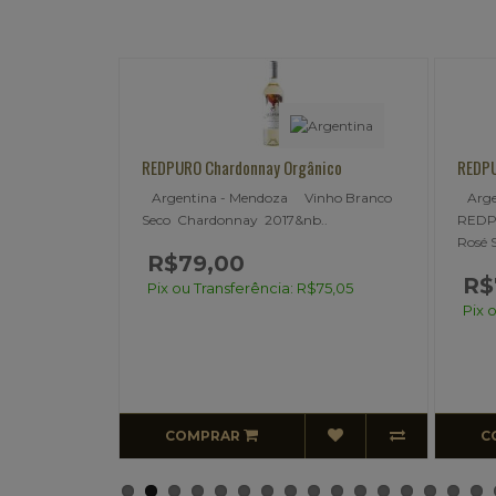
ânico
REDPURO Rosé Orgânico
RED
Vinho Branco
Argentina - Mendoza - La Paz
Arg
b..
REDPURE ORGANIC VINEYARDS Vinho
Vine
Rosé Sec..
R
R$79,00
R$75,05
Pix
Pix ou Transferência: R$75,05
COMPRAR