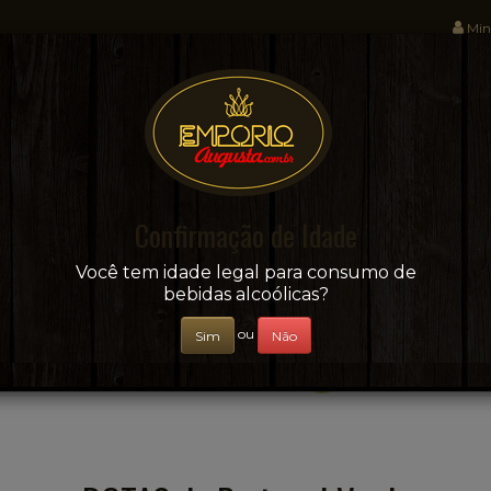
Min
Sua conveniência e adega on-line!
Confirmação de Idade
CERVEJAS
+ BEBIDAS
ÁGUAS E SUCOS
Você tem idade legal para consumo de
bebidas alcoólicas?
ou
Sim
Não