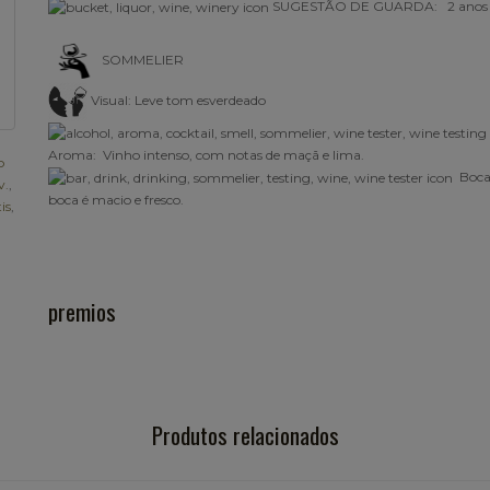
SUGESTÃO DE GUARDA: 2 anos
SOMMELIER
Visual:
Leve tom esverdeado
Aroma:
Vinho intenso, com notas de maçã e lima.
o
Boca
v.
,
boca é macio e fresco.
is
,
premios
Produtos relacionados