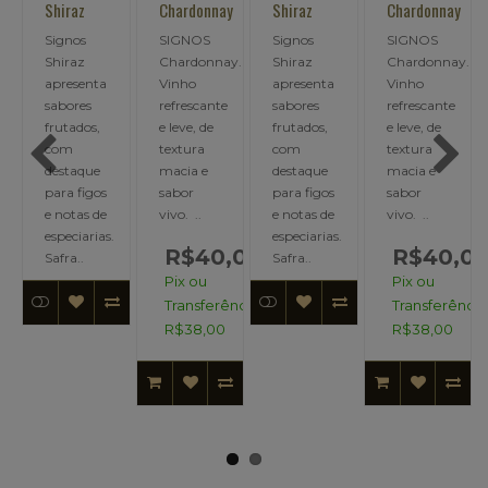
y
Shiraz
Chardonnay
Shiraz
Chardonnay
Signos
SIGNOS
Signos
SIGNOS
y.argentina,750ml
Shiraz
Chardonnay.argentina,750ml
Shiraz
Chardonnay.ar
apresenta
Vinho
apresenta
Vinho
sabores
refrescante
sabores
refrescante
frutados,
e leve, de
frutados,
e leve, de
com
textura
com
textura
destaque
macia e
destaque
macia e
para figos
sabor
para figos
sabor
e notas de
vivo. ..
e notas de
vivo. ..
especiarias.
especiarias.
,00
R$40,00
R$40,0
Safra..
Safra..
Pix ou
Pix ou
ncia:
Transferência:
Transferência
R$38,00
R$38,00