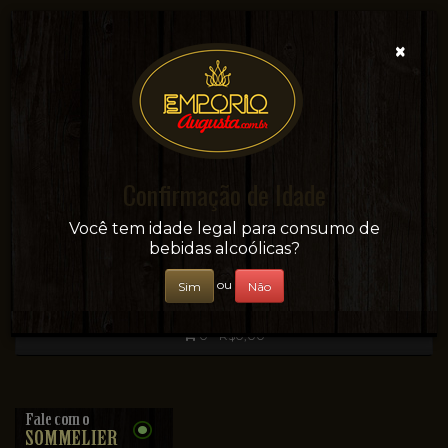
×
Confirmação de Idade
Sua conveniência e adega on-line!
Você tem idade legal para consumo de
bebidas alcoólicas?
ou
Sim
Não
0 - R$0,00