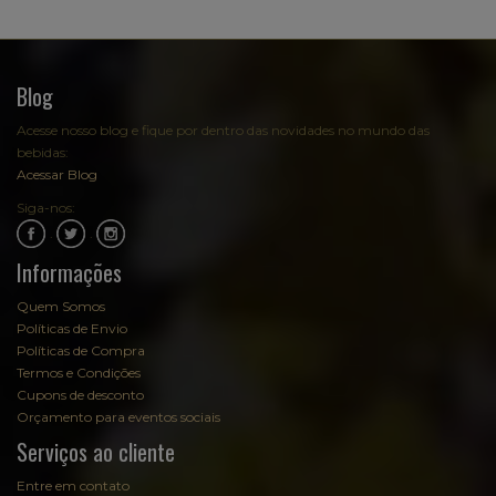
Blog
Acesse nosso blog e fique por dentro das novidades no mundo das
bebidas:
Acessar Blog
Siga-nos:
.
.
Informações
Quem Somos
Políticas de Envio
Políticas de Compra
Termos e Condições
Cupons de desconto
Orçamento para eventos sociais
Serviços ao cliente
Entre em contato