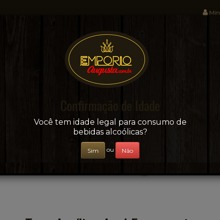
Min
Sua conveniência e adega on-line!
Confirmação de Idade
CERVEJAS
+ BEBIDAS
ÁGUAS E SUCOS
Você tem idade legal para consumo de
bebidas alcoólicas?
ou
Sim
Não