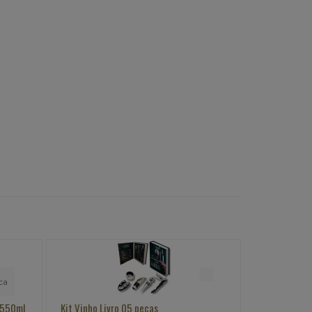
 550ml
Kit Vinho Livro 05 peças
Kit Vinho co