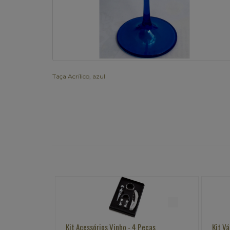
Taça Acrílico
,
azul
opo
Kit Acessórios Vinho - 4 Peças
Kit V