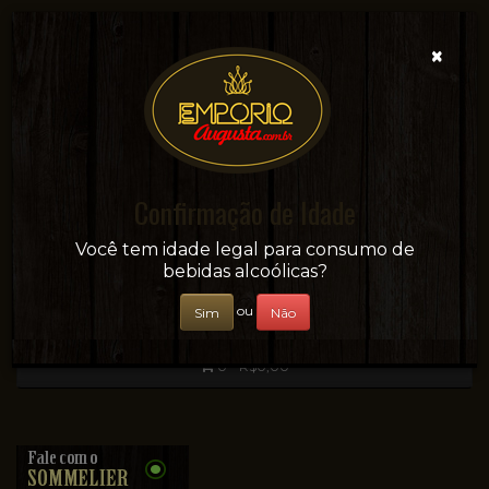
×
Confirmação de Idade
Sua conveniência e adega on-line!
Você tem idade legal para consumo de
bebidas alcoólicas?
ou
Sim
Não
0 - R$0,00