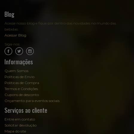
Blog
Acesse nosso blog e fique por dentro das novidades no mundo das
bebidas:
Acessar Blog
Siga-nos:
.
.
Informações
Quem Somos
Políticas de Envio
Políticas de Compra
Termos e Condições
Cupons de desconto
Orçamento para eventos sociais
Serviços ao cliente
Entre em contato
Solicitar devolução
Mapa do site