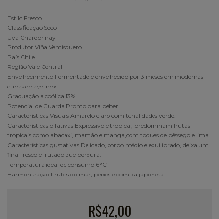
Estilo Fresco
Classificação Seco
Uva Chardonnay
Produtor Viña Ventisquero
País Chile
Região Vale Central
Envelhecimento Fermentado e envelhecido por 3 meses em modernas
cubas de aço inox
Graduação alcoólica 13%
Potencial de Guarda Pronto para beber
Características Visuais Amarelo claro com tonalidades verde.
Características olfativas Expressivo e tropical, predominam frutas
tropicais como abacaxi, mamão e manga,com toques de pêssego e lima.
Características gustativas Delicado, corpo médio e equilibrado, deixa um
final fresco e frutado que perdura.
Temperatura ideal de consumo 6°C
Harmonização Frutos do mar, peixes e comida japonesa
R$42,00