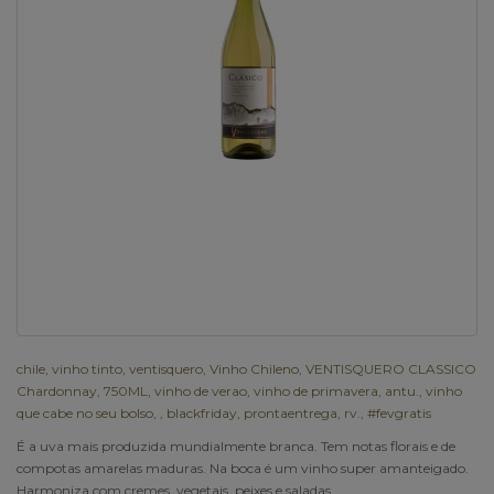
chile
,
vinho tinto
,
ventisquero
,
Vinho Chileno
,
VENTISQUERO CLASSICO
Chardonnay
,
750ML
,
vinho de verao
,
vinho de primavera
,
antu.
,
vinho
que cabe no seu bolso
,
,
blackfriday
,
prontaentrega
,
rv.
,
#fevgratis
É a uva mais produzida mundialmente branca. Tem notas florais e de
compotas amarelas maduras. Na boca é um vinho super amanteigado.
Harmoniza com cremes, vegetais, peixes e saladas.