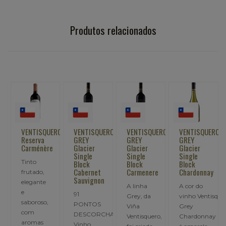
Produtos relacionados
VENTISQUERO
VENTISQUERO
VENTISQUERO
VENTISQUERO
Reserva
GREY
GREY
GREY
y
Carménère
Glacier
Glacier
Glacier
Single
Single
Single
Tinto
Block
Block
Block
Cabernet
Carmenere
Chardonnay
frutado,
Sauvignon
elegante
A linha
A cor do
e
91
Grey, da
vinho Ventisque
saboroso,
PONTOS
Viña
Grey
com
DESCORCHADOSO
Ventisquero,
Chardonnay
aromas
Vinho