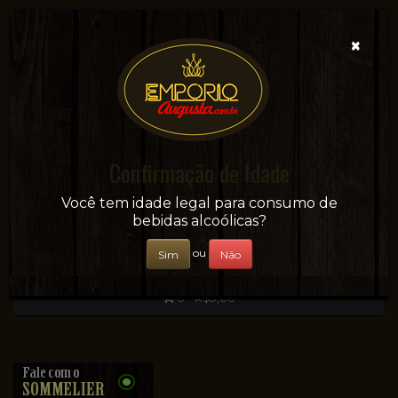
×
Confirmação de Idade
Sua conveniência e adega on-line!
Você tem idade legal para consumo de
bebidas alcoólicas?
ou
Sim
Não
0 - R$0,00