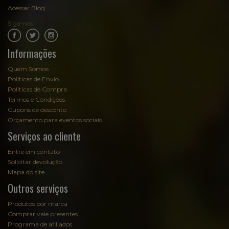
Acessar Blog
Siga-nos:
.
.
Informações
Quem Somos
Políticas de Envio
Políticas de Compra
Termos e Condições
Cupons de desconto
Orçamento para eventos sociais
Serviços ao cliente
Entre em contato
Solicitar devolução
Mapa do site
Outros serviços
Produtos por marca
Comprar vale presentes
Programa de afiliados