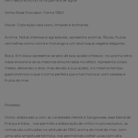
item decorativo ou uma garrafa de água.
Vinho Rosé Fino seco- Fama 1380
Visual: Coloração rosa claro, límpido e brilhante.
Aroma: Notas intensas e agradáveis, apresenta aromas florais, frutas
vermelhas como romã e morango e um leve toque vegetal elegante.
Boca: Em boca apresenta-se seco de boa acidez e frescor, no aroma retro
nasal encontra-se os mesmos encontrados no olfato. Apresenta corpo
médio, deixando-o leve, mas devido a sua acidez, é o mesmo tempo
gastronômico o que o torna perfeita para harmonizar com saladas e
frutos do mar.
Processo:
Vinho elaborado a com as variedades Merlot e Sangiovese, esse blend de
França e Itália, nos permite a elaboração de vinho muito exclusivo, as
vinhas são cultivadas na altitude de 1380 acima do nível do mar, com
uma alta amplitude térmica, nos permitindo colher uvas com alta