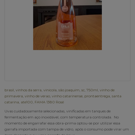
brasil
,
vinhos da serra
,
vinicola
,
são joaquim
,
sc
,
750ml
,
vinho de
primavera
,
vinho de verao
,
vinho catarinense
,
prontaentrega
,
santa
catarina
,
ate100
,
FAMA 1380 Rosé
Uvas cuidadosamente selecionadas, vinificadas em tanques de
fermentação em aço inoxidável, com temperatura controlada. No
momento de engarrafar essa obra-prima optou-se por utilizar essa
garrafa importada com tampa de vidro, após o consumo pode virar um