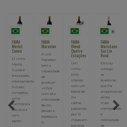
FAMA
FAMA
FAMA
FAMA
Merlot
Marselan
Blend
Maristane
Cuveé
Quatro
Sur Lie
A uva
|Merlot
Estações
Rosé
O vinho
Marselan
Um
Ele traz
Merlot
tem a
vinho
consigo
Cuvée é
capacidade
tinto
as
encorpado,
de
intenso
leveduras
intensamente
produzir
com um
que lhe
frutado,
vinhos
blend de
proporcionarão
complexo,
com alta
04
ainda
uma
intensidade
castas,
mais
harmônica
de cor,
passando
cremosidade
estrutura
devido a
,
por 12
e
com
espessura
meses em
intensidade
perfei..
d..
barricas
de