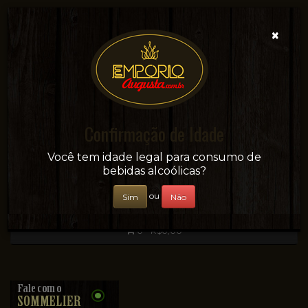
×
Confirmação de Idade
Sua conveniência e adega on-line!
Você tem idade legal para consumo de
bebidas alcoólicas?
ou
Sim
Não
0 - R$0,00