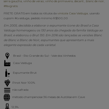
serra gaucha
,
vinho de verao
,
vinho de primavera
,
decant.
,
blanc de noir
,
#fevgratis
FRETE GRATIS em todos os rótulos da
vinícola Casa Valduga
, usando
cupom #cvalduga, pedido mínimo R$500,00
Em 2005, decidida a elaborar o espumante ícone do Brasil a Casa
Valduga homenageou os 130 anos da chegada da família Valduga ao
Brasil, e elaborou o Brut 130. Em 2016 são lançadas as versões Blanc
de Blanc e Blanc de Noir, espumantes que apresentam a mais
elegante expressão de cada varietal.
Brasil - Rio Grande do Sul - Vale dos Vinhedos
Casa Valduga
Espumante Brut
Pinot Noir 100%
não safrada
método champenoise
36 meses de Autólise em Cave
12,5%