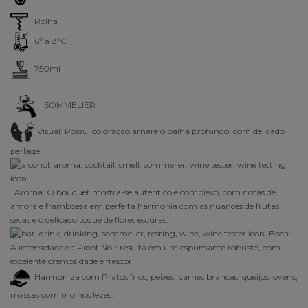
Rolha
6º a 8ºC
750ml
SOMMELIER
Visual:
Possui coloração amarelo palha profundo, com delicado
perlage. .
Aroma:
O bouquet mostra-se autêntico e complexo, com notas de
amora e framboesa em perfeita harmonia com as nuances de frutas
secas e o delicado toque de flores escuras.
Boca:
A intensidade da Pinot Noir resulta em um espumante robusto, com
excelente cremosidade e frescor.
Harmoniza com
Pratos frios, peixes, carnes brancas, queijos jovens,
massas com molhos leves.