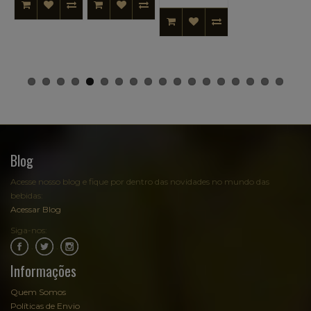
Blog
Acesse nosso blog e fique por dentro das novidades no mundo das
bebidas:
Acessar Blog
Siga-nos:
.
.
Informações
Quem Somos
Políticas de Envio