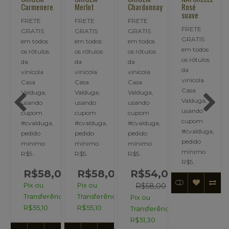
Carmenere
Merlot
Chardonnay
Rosé
suave
FRETE
FRETE
FRETE
FRETE
GRATIS
GRATIS
GRATIS
GRATIS
em todos
em todos
em todos
em todos
os rótulos
os rótulos
os rótulos
os rótulos
da
da
da
da
vinícola
vinícola
vinícola
vinícola
Casa
Casa
Casa
Casa
Valduga,
Valduga,
Valduga,
Valduga,
usando
usando
usando
usando
cupom
cupom
cupom
cupom
#cvalduga,
#cvalduga,
#cvalduga,
,
#cvalduga,
pedido
pedido
pedido
pedido
mínimo
mínimo
mínimo
mínimo
R$5..
R$5..
R$5..
R$5..
R$58,00
R$58,00
R$54,00
,00
Pix ou
Pix ou
R$58,00
Transferência:
Transferência:
Pix ou
ncia:
R$55,10
R$55,10
Transferência:
R$51,30