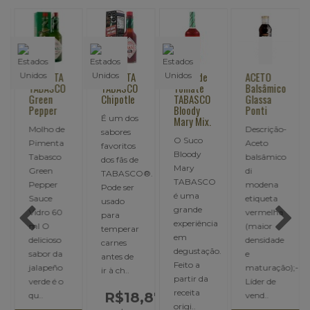
PIMENTA
PIMENTA
SUCO de
ACETO
TABASCO
TABASCO
Tomate
Balsâmico
Green
Chipotle
TABASCO
Glassa
Pepper
Bloody
Ponti
É um dos
Mary Mix.
Molho de
Descrição-
sabores
O Suco
Pimenta
Aceto
favoritos
Bloody
Tabasco
balsâmico
dos fãs de
Mary
Green
di
TABASCO®.
TABASCO
Pepper
modena
Pode ser
é uma
Sauce
etiqueta
usado
grande
Vidro 60
vermelha
para
experiência
ml O
(maior
temperar
em
delicioso
densidade
carnes
degustação.
sabor da
e
antes de
Feito a
jalapeño
maturação);-
ir à ch..
partir da
verde é o
Líder de
receita
R$18,87
qu..
vend..
origi..