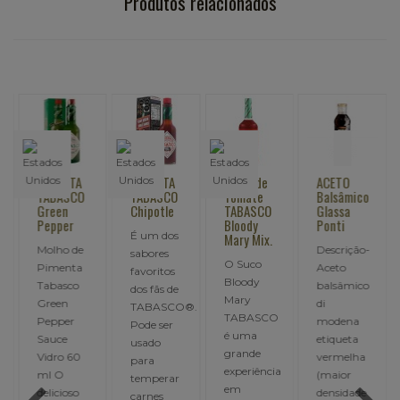
Produtos relacionados
PIMENTA
PIMENTA
SUCO de
ACETO
TABASCO
TABASCO
Tomate
Balsâmico
Green
Chipotle
TABASCO
Glassa
Pepper
Bloody
Ponti
É um dos
Mary Mix.
Molho de
Descrição-
sabores
O Suco
Pimenta
Aceto
favoritos
Bloody
Tabasco
balsâmico
dos fãs de
Mary
Green
di
TABASCO®.
TABASCO
Pepper
modena
Pode ser
é uma
Sauce
etiqueta
usado
grande
Vidro 60
vermelha
para
experiência
ml O
(maior
temperar
em
delicioso
densidade
carnes