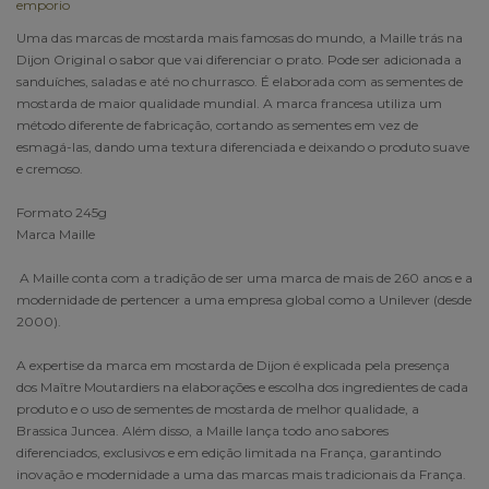
emporio
Uma das marcas de mostarda mais famosas do mundo, a Maille trás na
Dijon Original o sabor que vai diferenciar o prato. Pode ser adicionada a
sanduíches, saladas e até no churrasco. É elaborada com as sementes de
mostarda de maior qualidade mundial. A marca francesa utiliza um
método diferente de fabricação, cortando as sementes em vez de
esmagá-las, dando uma textura diferenciada e deixando o produto suave
e cremoso.
Formato 245g
Marca Maille
A Maille conta com a tradição de ser uma marca de mais de 260 anos e a
modernidade de pertencer a uma empresa global como a Unilever (desde
2000).
A expertise da marca em mostarda de Dijon é explicada pela presença
dos Maître Moutardiers na elaborações e escolha dos ingredientes de cada
produto e o uso de sementes de mostarda de melhor qualidade, a
Brassica Juncea. Além disso, a Maille lança todo ano sabores
diferenciados, exclusivos e em edição limitada na França, garantindo
inovação e modernidade a uma das marcas mais tradicionais da França.