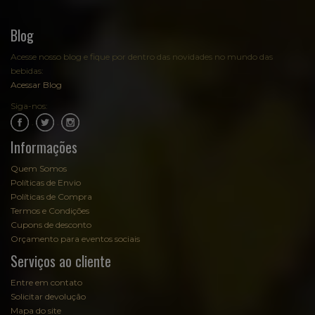
Blog
Acesse nosso blog e fique por dentro das novidades no mundo das
bebidas:
Acessar Blog
Siga-nos:
.
.
Informações
Quem Somos
Políticas de Envio
Políticas de Compra
Termos e Condições
Cupons de desconto
Orçamento para eventos sociais
Serviços ao cliente
Entre em contato
Solicitar devolução
Mapa do site