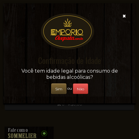
×
Confirmação de Idade
Sua conveniência e adega on-line!
Você tem idade legal para consumo de
bebidas alcoólicas?
ou
Sim
Não
0 - R$0,00