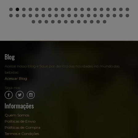
Blog
Acesse nosso blog e fique por dentro das novidades no mundo das
bebidas:
Acessar Blog
Siga-nos:
.
.
Informações
Quem Somos
Políticas de Envio
Políticas de Compra
Termos e Condições