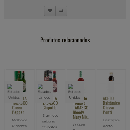
Produtos relacionados
PIMENTA
PIMENTA
SUCO de
ACETO
TABASCO
TABASCO
Tomate
Balsâmico
Green
Chipotle
TABASCO
Glassa
Pepper
Bloody
Ponti
É um dos
Mary Mix.
Molho de
Descrição-
sabores
O Suco
Pimenta
Aceto
favoritos