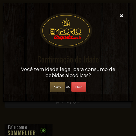
×
Confirmação de Idade
Sua conveniência e adega on-line!
Você tem idade legal para consumo de
bebidas alcoólicas?
ou
Sim
Não
0 - R$0,00