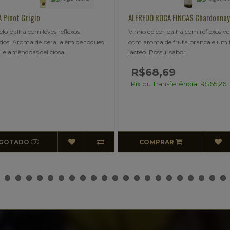
ALFREDO ROCA FINCAS Chardonnay
CALLIA ALTA Syrah | Malbec
Vinho de cor palha com reflexos verdeais
Argentina Callia Consultar S
com aroma de fruta branca e um toque
Malbec 13,5%..
lácteo. Possui sabor..
R$68,69
Pix ou Transferência: R$65,26
COMPRAR
ESGOTADO