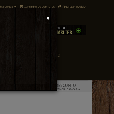
ha conta
Carrinho de compras
Finalizar pedido
×
0 - R$0,00
CONVENIÊNCIA
PAÍSES