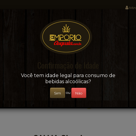
Min
Sua conveniência e adega on-line!
Confirmação de Idade
CERVEJAS
+ BEBIDAS
ÁGUAS E SUCOS
Você tem idade legal para consumo de
bebidas alcoólicas?
ou
Sim
Não