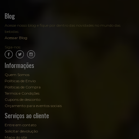
Blog
Acesse nosso blog e fique por dentro das novidades no mundo das
bebidas:
Acessar Blog
Siga-nos:
.
.
Informações
Quem Somos
Políticas de Envio
Políticas de Compra
Termos e Condições
Cupons de desconto
Orçamento para eventos sociais
Serviços ao cliente
Entre em contato
Solicitar devolução
Mapa do site