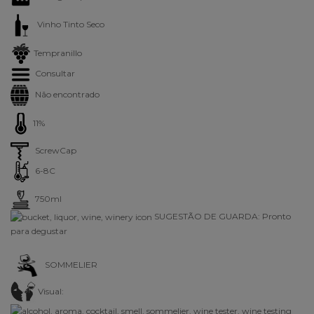
Vinho Tinto Seco
Tempranillo
Consultar
Não encontrado
11%
ScrewCap
6-8C
750ml
SUGESTÃO DE GUARDA: Pronto
para degustar
SOMMELIER
Visual: