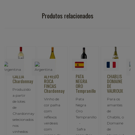
Produtos relacionados
CALLIA
ALFREDO
PATA
CHABLIS
Chardonnay
ROCA
NEGRA
DOMAINE
FINCAS
ORO
DE
Produzido
y
Chardonnay
Tempranillo
VAUROUX
a partir
Vinho de
Pata
Para os
de lotes
cor palha
Negra
amantes
de
com
Oro
de
Chardonnay
,
reflexos
Tempranillo
Chablis, o
selecionados
verdeais
•
Domaine
nos
com
Safra
de
vinhedos