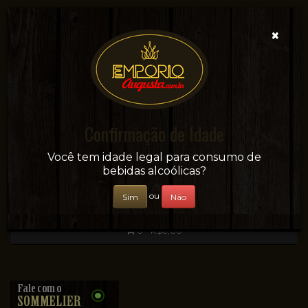
×
Confirmação de Idade
Sua conveniência e adega on-line!
Você tem idade legal para consumo de
bebidas alcoólicas?
ou
Sim
Não
0 - R$0,00