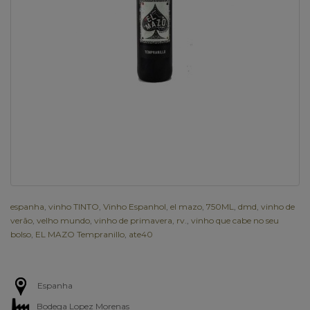
espanha
,
vinho TINTO
,
Vinho Espanhol
,
el mazo
,
750ML
,
dmd
,
vinho de
verão
,
velho mundo
,
vinho de primavera
,
rv.
,
vinho que cabe no seu
bolso
,
EL MAZO Tempranillo
,
ate40
Espanha
Bodega Lopez Morenas