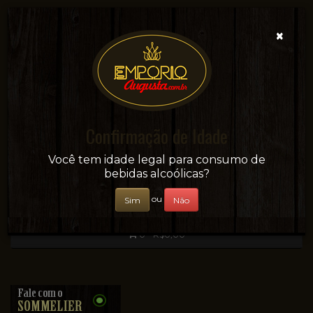
×
Confirmação de Idade
Sua conveniência e adega on-line!
Você tem idade legal para consumo de
bebidas alcoólicas?
ou
Sim
Não
0 - R$0,00