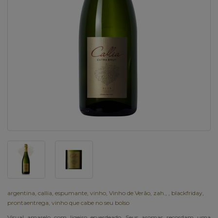
argentina
,
callia
,
espumante
,
vinho
,
Vinho de Verão
,
zah.
,
,
blackfriday
,
prontaentrega
,
vinho que cabe no seu bolso
Visual amarelo com ligeiro esverdeado. Seus aromas recordam uma