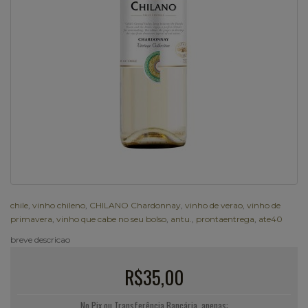
chile
,
vinho chileno
,
CHILANO Chardonnay
,
vinho de verao
,
vinho de
primavera
,
vinho que cabe no seu bolso
,
antu.
,
prontaentrega
,
ate40
breve descricao
R$35,00
No Pix ou Transferência Bancária, apenas: