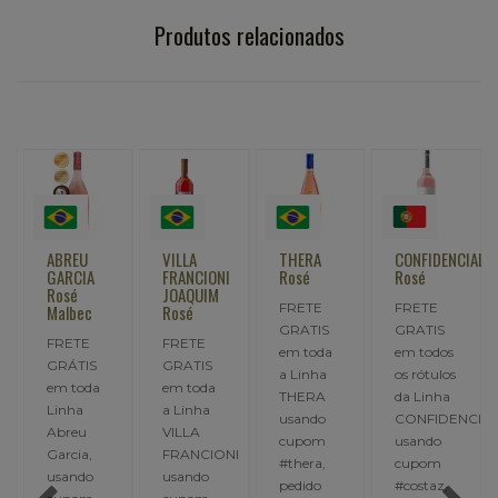
Produtos relacionados
ABREU
VILLA
THERA
CONFIDENCIAL
GARCIA
FRANCIONI
Rosé
Rosé
Rosé
JOAQUIM
FRETE
FRETE
Malbec
Rosé
GRATIS
GRATIS
FRETE
FRETE
em toda
em todos
GRÁTIS
GRATIS
a Linha
os rótulos
em toda
em toda
THERA
da Linha
Linha
a Linha
usando
CONFIDENCIAL
Abreu
VILLA
I
cupom
usando
Garcia,
FRANCIONI
#thera,
cupom
usando
usando
pedido
#costaz,