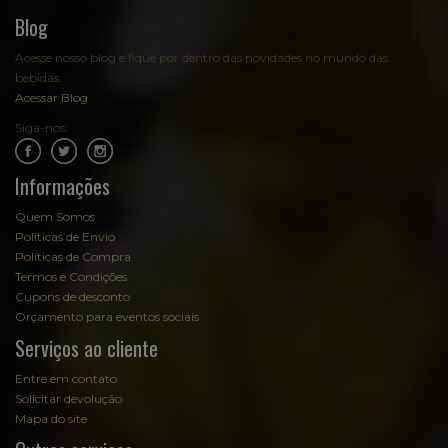
Blog
Acesse nosso blog e fique por dentro das novidades no mundo das
bebidas:
Acessar Blog
Siga-nos:
.
.
Informações
Quem Somos
Políticas de Envio
Políticas de Compra
Termos e Condições
Cupons de desconto
Orçamento para eventos sociais
Serviços ao cliente
Entre em contato
Solicitar devolução
Mapa do site