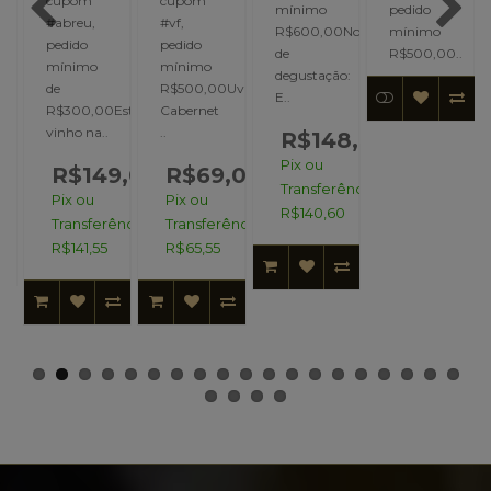
cupom
cupom
mínimo
pedido
#abreu,
#vf,
R$600,00Notas
mínimo
pedido
pedido
de
R$500,00..
mínimo
mínimo
Cabernet
degustação:
de
R$500,00Uvas:
E..
R$300,00Este
Cabernet
4,00
vinho na..
..
R$148,00
Pix ou
R$149,00
R$69,00
ncia:
Transferência:
Pix ou
Pix ou
R$140,60
Transferência:
Transferência:
R$141,55
R$65,55