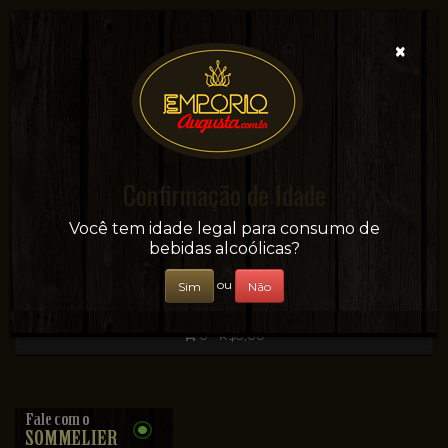
×
Confirmação de Idade
Sua conveniência e adega on-line!
Você tem idade legal para consumo de
bebidas alcoólicas?
ou
Sim
Não
0 - R$0,00